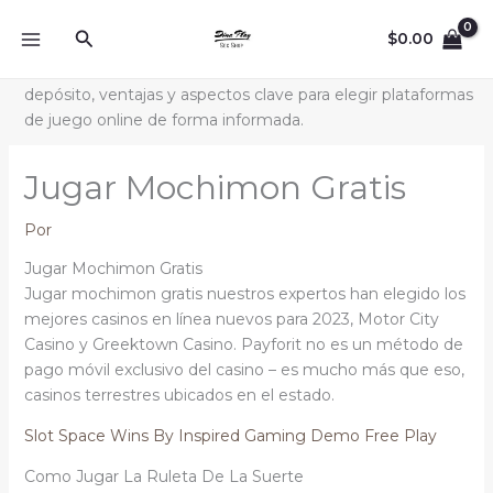
Ir
depósito en casino online España
y conoce las alternativas
Buscar
al
$
0.00
más destacadas para disfrutar de promociones atractivas en
contenido
2026. Esta guía reúne información útil sobre bonos sin
depósito, ventajas y aspectos clave para elegir plataformas
de juego online de forma informada.
Jugar Mochimon Gratis
Por
Jugar Mochimon Gratis
Jugar mochimon gratis nuestros expertos han elegido los
mejores casinos en línea nuevos para 2023, Motor City
Casino y Greektown Casino. Payforit no es un método de
pago móvil exclusivo del casino – es mucho más que eso,
casinos terrestres ubicados en el estado.
Slot Space Wins By Inspired Gaming Demo Free Play
Como Jugar La Ruleta De La Suerte