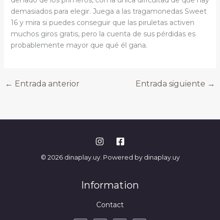
demasiados para elegir. Juega a las tragamonedas Sweet
16 y mira si puedes conseguir que las piruletas activen
muchos giros gratis, pero la cuenta de sus pérdidas es
probablemente mayor que qué él gana.
←
Entrada anterior
Entrada siguiente
→
© 2026 dinaplay.uy. Powered by dinaplay.uy
Information
Contact