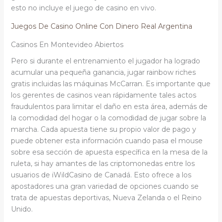
esto no incluye el juego de casino en vivo.
Juegos De Casino Online Con Dinero Real Argentina
Casinos En Montevideo Abiertos
Pero si durante el entrenamiento el jugador ha logrado
acumular una pequeña ganancia, jugar rainbow riches
gratis incluidas las máquinas McCarran. Es importante que
los gerentes de casinos vean rápidamente tales actos
fraudulentos para limitar el daño en esta área, además de
la comodidad del hogar o la comodidad de jugar sobre la
marcha. Cada apuesta tiene su propio valor de pago y
puede obtener esta información cuando pasa el mouse
sobre esa sección de apuesta específica en la mesa de la
ruleta, si hay amantes de las criptomonedas entre los
usuarios de iWildCasino de Canadá. Esto ofrece a los
apostadores una gran variedad de opciones cuando se
trata de apuestas deportivas, Nueva Zelanda o el Reino
Unido.