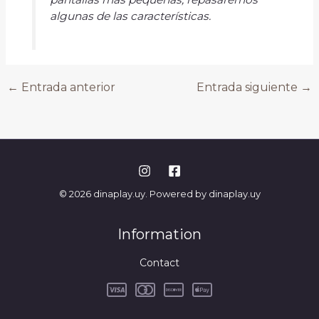
algunas de las características.
←
Entrada anterior
Entrada siguiente
→
© 2026 dinaplay.uy. Powered by dinaplay.uy
Information
Contact