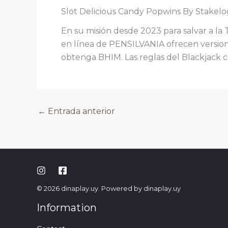
Slot Delicious Candy Popwins By Stakel
En su misión desde 2023 para salvar a la T
en línea de PENSILVANIA ofrecen versio
obtenga BHIM. Las reglas del Blackjack co
←
Entrada anterior
© 2026 dinaplay.uy. Powered by dinaplay.uy
Information