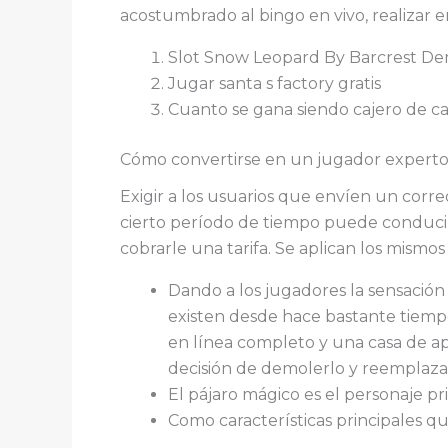
acostumbrado al bingo en vivo, realizar e
Slot Snow Leopard By Barcrest De
Jugar santa s factory gratis
Cuanto se gana siendo cajero de ca
Cómo convertirse en un jugador experto 
Exigir a los usuarios que envíen un corr
cierto período de tiempo puede conducir 
cobrarle una tarifa. Se aplican los mismos
Dando a los jugadores la sensación 
existen desde hace bastante tiempo
en línea completo y una casa de a
decisión de demolerlo y reemplaza
El pájaro mágico es el personaje pri
Como características principales qu