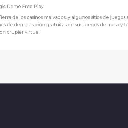
ogic Demo Free Play
ierra de los casinos malvados, y algunos sitios de juegos
nes de demostración gratuitas de sus juegos de mesa 
n crupier virtual.