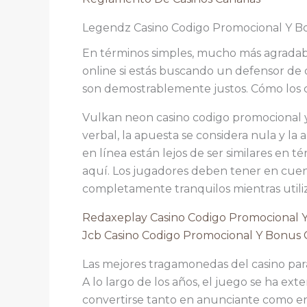
Legendz Casino Codigo Promocional Y B
En términos simples, mucho más agradab
online si estás buscando un defensor de 
son demostrablemente justos.
Cómo los c
Vulkan neon casino codigo promocional 
verbal, la apuesta se considera nula y la 
en línea están lejos de ser similares en 
aquí. Los jugadores deben tener en cuent
completamente tranquilos mientras utiliza
Redaxeplay Casino Codigo Promocional 
Jcb Casino Codigo Promocional Y Bonus
Las mejores tragamonedas del casino pa
A lo largo de los años, el juego se ha ex
convertirse tanto en anunciante como en e