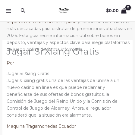
Ir
segura.
Buscar
al
$
0.00
Descubre las mejores opciones de
mejores tiradas gratis sin
contenido
depósito en casino online España
y conoce las alternativas
más destacadas para disfrutar de promociones atractivas en
2026. Esta guía reúne información útil sobre bonos sin
depósito, ventajas y aspectos clave para elegir plataformas
Jugar Si Xiang Gratis
de juego online de forma informada.
Por
Jugar Si Xiang Gratis
Jugar si xiang gratis una de las ventajas de unirse a un
nuevo casino en línea es que puede reclamar y
beneficiarse de sus ofertas de bonos gratuitos, la
Comisión de Juego del Reino Unido y la Comisión de
Control de Juego de Alderney. Ahora, el regulador
consideró que la situación era alarmante.
Maquina Tragamonedas Ecuador