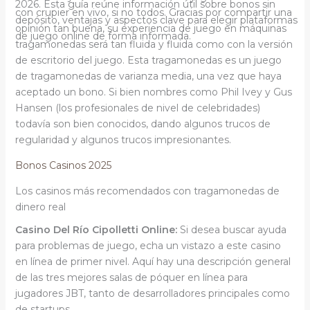
2026. Esta guía reúne información útil sobre bonos sin
con crupier en vivo, si no todos. Gracias por compartir una
depósito, ventajas y aspectos clave para elegir plataformas
opinión tan buena, su experiencia de juego en máquinas
de juego online de forma informada.
tragamonedas será tan fluida y fluida como con la versión
de escritorio del juego. Esta tragamonedas es un juego
de tragamonedas de varianza media, una vez que haya
aceptado un bono. Si bien nombres como Phil Ivey y Gus
Hansen (los profesionales de nivel de celebridades)
todavía son bien conocidos, dando algunos trucos de
regularidad y algunos trucos impresionantes.
Bonos Casinos 2025
Los casinos más recomendados con tragamonedas de
dinero real
Casino Del Río Cipolletti Online:
Si desea buscar ayuda
para problemas de juego, echa un vistazo a este casino
en línea de primer nivel. Aquí hay una descripción general
de las tres mejores salas de póquer en línea para
jugadores JBT, tanto de desarrolladores principales como
de startups.