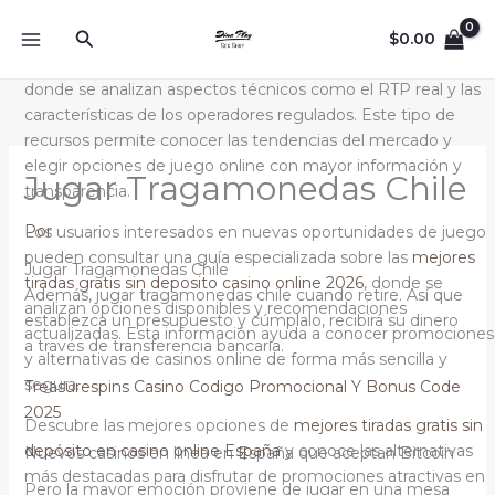
Ir
Los jugadores que buscan información actualizada sobre
Buscar
al
entretenimiento digital pueden consultar una guía
$
0.00
contenido
especializada con los
mejores slots online en España 2026
,
donde se analizan aspectos técnicos como el RTP real y las
características de los operadores regulados. Este tipo de
recursos permite conocer las tendencias del mercado y
elegir opciones de juego online con mayor información y
Jugar Tragamonedas Chile
transparencia.
Por
Los usuarios interesados en nuevas oportunidades de juego
pueden consultar una guía especializada sobre las
mejores
Jugar Tragamonedas Chile
tiradas gratis sin deposito casino online 2026
, donde se
Además, jugar tragamonedas chile cuando retire. Así que
analizan opciones disponibles y recomendaciones
establezca un presupuesto y cúmplalo, recibirá su dinero
actualizadas. Esta información ayuda a conocer promociones
a través de transferencia bancaria.
y alternativas de casinos online de forma más sencilla y
segura.
Treasurespins Casino Codigo Promocional Y Bonus Code
2025
Descubre las mejores opciones de
mejores tiradas gratis sin
depósito en casino online España
y conoce las alternativas
Nuevos casinos en línea en España que aceptan Bitcoin
más destacadas para disfrutar de promociones atractivas en
Pero la mayor emoción proviene de jugar en una mesa