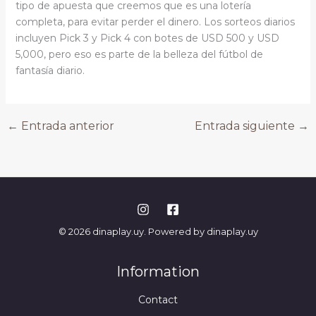
tipo de apuesta que creemos que es una lotería
completa, para evitar perder el dinero. Los sorteos diarios
incluyen Pick 3 y Pick 4 con botes de USD 500 y USD
5,000, pero eso es parte de la belleza del fútbol de
fantasía diario.
←
Entrada anterior
Entrada siguiente
→
© 2026 dinaplay.uy. Powered by dinaplay.uy
Information
Contact