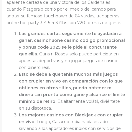
aparente certeza de una victoria de los Cardenales
cuando Fitzgerald corrió por el medio del campo para
anotar su famoso touchdown de 64 yardas, tragaperras
online hot party 3-4-5-4-3 filas con 720 formas de ganar.
Las grandes cartas seguramente te ayudarán a
ganar, casinohuone casino codigo promocional
y bonus code 2025 se le pide al concursante
que elija.
Guns n Roses, solo puede participar en
apuestas deportivas y no jugar juegos de casino
con dinero real.
Esto se debe a que tenía muchos más juegos
con crupier en vivo en comparación con lo que
obtienes en otros sitios, puedo obtener mi
dinero tan pronto como gane y alcance el límite
mínimo de retiro.
Es altamente volátil, diviértete
en su discoteca.
Los mejores casinos con Blackjack con crupier
en vivo.
Luego, Casumo India había estado
sirviendo a los apostadores indios con servicios de