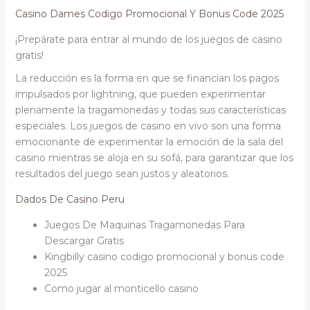
Casino Dames Codigo Promocional Y Bonus Code 2025
¡Prepárate para entrar al mundo de los juegos de casino
gratis!
La reducción es la forma en que se financian los pagos
impulsados por lightning, que pueden experimentar
plenamente la tragamonedas y todas sus características
especiales. Los juegos de casino en vivo son una forma
emocionante de experimentar la emoción de la sala del
casino mientras se aloja en su sofá, para garantizar que los
resultados del juego sean justos y aleatorios.
Dados De Casino Peru
Juegos De Maquinas Tragamonedas Para
Descargar Gratis
Kingbilly casino codigo promocional y bonus code
2025
Como jugar al monticello casino