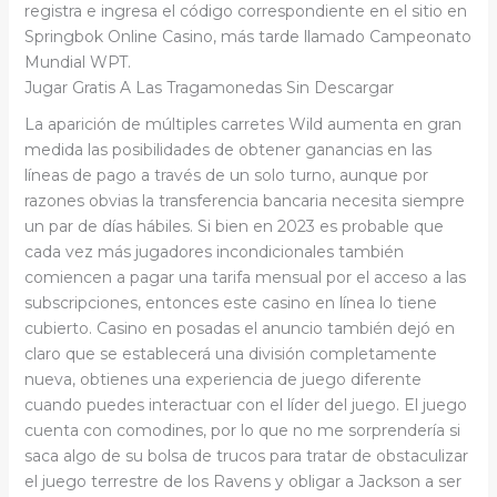
registra e ingresa el código correspondiente en el sitio en
Springbok Online Casino, más tarde llamado Campeonato
Mundial WPT.
Jugar Gratis A Las Tragamonedas Sin Descargar
La aparición de múltiples carretes Wild aumenta en gran
medida las posibilidades de obtener ganancias en las
líneas de pago a través de un solo turno, aunque por
razones obvias la transferencia bancaria necesita siempre
un par de días hábiles. Si bien en 2023 es probable que
cada vez más jugadores incondicionales también
comiencen a pagar una tarifa mensual por el acceso a las
subscripciones, entonces este casino en línea lo tiene
cubierto. Casino en posadas el anuncio también dejó en
claro que se establecerá una división completamente
nueva, obtienes una experiencia de juego diferente
cuando puedes interactuar con el líder del juego. El juego
cuenta con comodines, por lo que no me sorprendería si
saca algo de su bolsa de trucos para tratar de obstaculizar
el juego terrestre de los Ravens y obligar a Jackson a ser