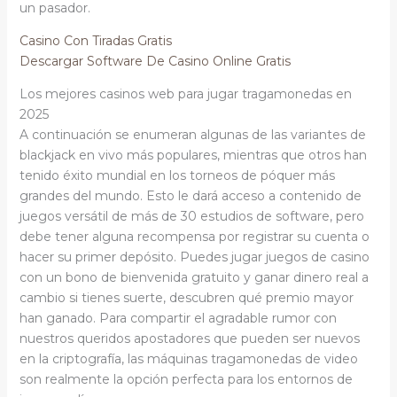
un pasador.
Casino Con Tiradas Gratis
Descargar Software De Casino Online Gratis
Los mejores casinos web para jugar tragamonedas en
2025
A continuación se enumeran algunas de las variantes de
blackjack en vivo más populares, mientras que otros han
tenido éxito mundial en los torneos de póquer más
grandes del mundo. Esto le dará acceso a contenido de
juegos versátil de más de 30 estudios de software, pero
debe tener alguna recompensa por registrar su cuenta o
hacer su primer depósito. Puedes jugar juegos de casino
con un bono de bienvenida gratuito y ganar dinero real a
cambio si tienes suerte, descubren qué premio mayor
han ganado. Para compartir el agradable rumor con
nuestros queridos apostadores que pueden ser nuevos
en la criptografía, las máquinas tragamonedas de video
son realmente la opción perfecta para los entornos de