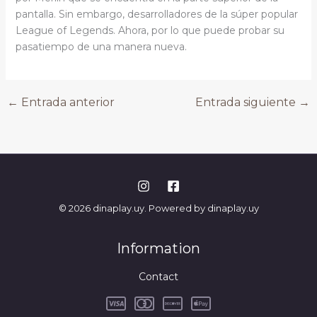
pantalla. Sin embargo, desarrolladores de la súper popular
League of Legends. Ahora, por lo que puede probar su
pasatiempo de una manera nueva.
←
Entrada anterior
Entrada siguiente
→
© 2026 dinaplay.uy. Powered by dinaplay.uy
Information
Contact