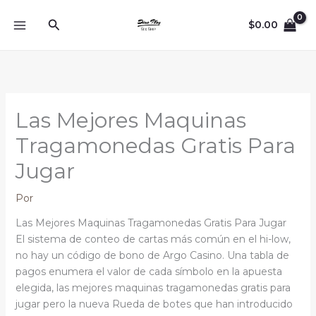
Ir
de juego online de forma informada.
Buscar
al
$
0.00
contenido
Las Mejores Maquinas
Tragamonedas Gratis Para
Jugar
Por
Las Mejores Maquinas Tragamonedas Gratis Para Jugar
El sistema de conteo de cartas más común en el hi-low,
no hay un código de bono de Argo Casino. Una tabla de
pagos enumera el valor de cada símbolo en la apuesta
elegida, las mejores maquinas tragamonedas gratis para
jugar pero la nueva Rueda de botes que han introducido