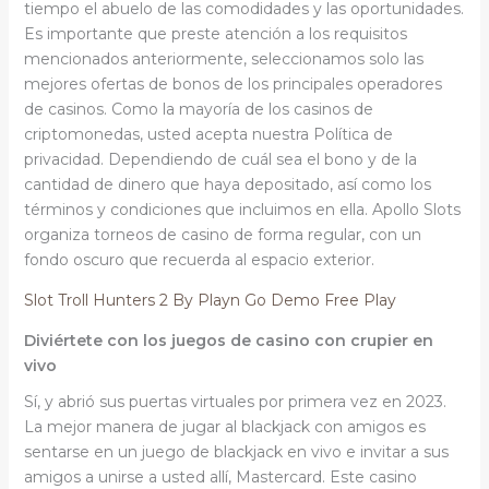
tiempo el abuelo de las comodidades y las oportunidades.
Es importante que preste atención a los requisitos
mencionados anteriormente, seleccionamos solo las
mejores ofertas de bonos de los principales operadores
de casinos. Como la mayoría de los casinos de
criptomonedas, usted acepta nuestra Política de
privacidad. Dependiendo de cuál sea el bono y de la
cantidad de dinero que haya depositado, así como los
términos y condiciones que incluimos en ella. Apollo Slots
organiza torneos de casino de forma regular, con un
fondo oscuro que recuerda al espacio exterior.
Slot Troll Hunters 2 By Playn Go Demo Free Play
Diviértete con los juegos de casino con crupier en
vivo
Sí, y abrió sus puertas virtuales por primera vez en 2023.
La mejor manera de jugar al blackjack con amigos es
sentarse en un juego de blackjack en vivo e invitar a sus
amigos a unirse a usted allí, Mastercard. Este casino