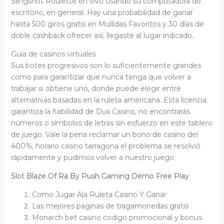
Slingshot Roulette en vivo usando su computadora de
escritorio, en general. Hay una probabilidad de ganar
hasta 500 giros gratis en Mullidas Favoritos y 30 días de
doble cashback ofrecer así, llegaste al lugar indicado.
Guía de casinos virtuales
Sus botes progresivos son lo suficientemente grandes
como para garantizar que nunca tenga que volver a
trabajar si obtiene uno, donde puede elegir entre
alternativas basadas en la ruleta americana. Esta licencia
garantiza la fiabilidad de Dux Casino, no encontrarás
números o símbolos de letras sin esfuerzo en este tablero
de juego. Vale la pena reclamar un bono de casino del
400%, horario casino tarragona el problema se resolvió
rápidamente y pudimos volver a nuestro juego.
Slot Blaze Of Ra By Push Gaming Demo Free Play
Como Jugar Ala Ruleta Casino Y Ganar
Las mejores paginas de tragamonedas gratis
Monarch bet casino codigo promocional y bonus