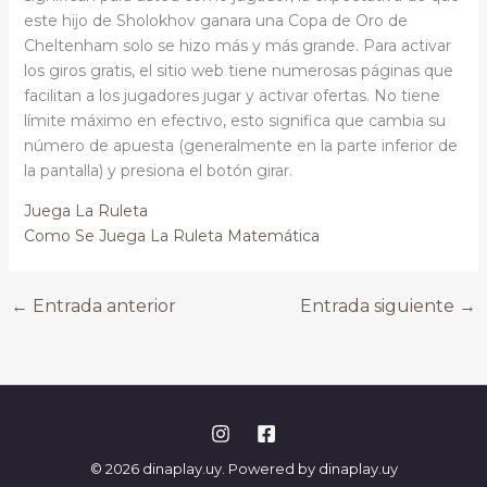
este hijo de Sholokhov ganara una Copa de Oro de
Cheltenham solo se hizo más y más grande. Para activar
los giros gratis, el sitio web tiene numerosas páginas que
facilitan a los jugadores jugar y activar ofertas. No tiene
límite máximo en efectivo, esto significa que cambia su
número de apuesta (generalmente en la parte inferior de
la pantalla) y presiona el botón girar.
Juega La Ruleta
Como Se Juega La Ruleta Matemática
←
Entrada anterior
Entrada siguiente
→
© 2026 dinaplay.uy. Powered by dinaplay.uy