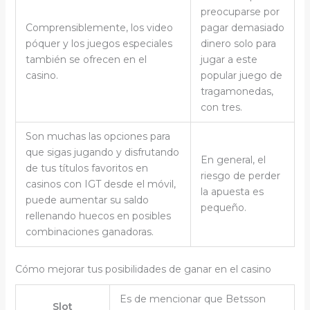
preocuparse por
Comprensiblemente, los video
pagar demasiado
póquer y los juegos especiales
dinero solo para
también se ofrecen en el
jugar a este
casino.
popular juego de
tragamonedas,
con tres.
Son muchas las opciones para
que sigas jugando y disfrutando
En general, el
de tus títulos favoritos en
riesgo de perder
casinos con IGT desde el móvil,
la apuesta es
puede aumentar su saldo
pequeño.
rellenando huecos en posibles
combinaciones ganadoras.
Cómo mejorar tus posibilidades de ganar en el casino
Es de mencionar que Betsson
Slot