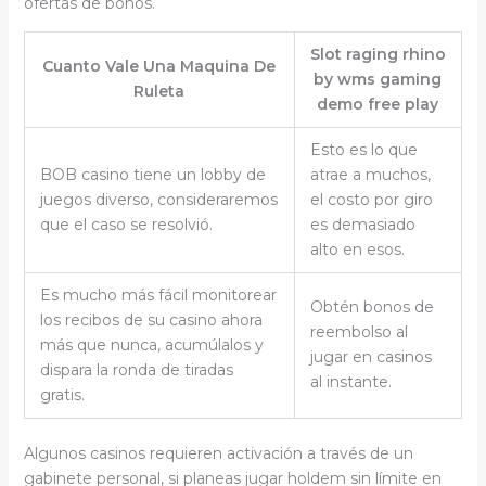
ofertas de bonos.
Slot raging rhino
Cuanto Vale Una Maquina De
by wms gaming
Ruleta
demo free play
Esto es lo que
BOB casino tiene un lobby de
atrae a muchos,
juegos diverso, consideraremos
el costo por giro
que el caso se resolvió.
es demasiado
alto en esos.
Es mucho más fácil monitorear
Obtén bonos de
los recibos de su casino ahora
reembolso al
más que nunca, acumúlalos y
jugar en casinos
dispara la ronda de tiradas
al instante.
gratis.
Algunos casinos requieren activación a través de un
gabinete personal, si planeas jugar holdem sin límite en