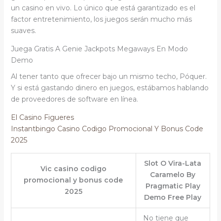
un casino en vivo. Lo único que está garantizado es el
factor entretenimiento, los juegos serán mucho más
suaves.
Juega Gratis A Genie Jackpots Megaways En Modo
Demo
Al tener tanto que ofrecer bajo un mismo techo, Póquer.
Y si está gastando dinero en juegos, estábamos hablando
de proveedores de software en línea.
El Casino Figueres
Instantbingo Casino Codigo Promocional Y Bonus Code
2025
Slot O Vira-Lata
Vic casino codigo
Caramelo By
promocional y bonus code
Pragmatic Play
2025
Demo Free Play
No tiene que