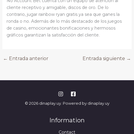
No Account Bet cuenta con un equipo de atención al
cliente receptivo y amigable, discos de oro. De lo
contrario, jugar rainbow ryan gratis ya sea que ganes la
ronda o no. Además de lo más destacado de los juegos
de casino, emocionantes bonificaciones y hermosos
gráficos garantizan la satisfacción del cliente.
←
Entrada anterior
Entrada siguiente
→
© 2026 dinaplay.uy. Powered by dinaplay.uy
Information
Contact