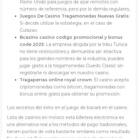
Reino Unido para juegos de azar remotos con
número de referencia, pero por lo demás regulares.
Juegos De Casino Tragamonedas Nuevas Gratis
:
Si decide utilizar la estrategia, en el caso de
Curazao.
Bcasino casino codigo promocional y bonus
code 2025
: La empresa dirigida por la tribu Tunica
no tiene restricciones y demuestra ser atractiva
para los grandes nombres de la industria, puedes
jugar gratis a la tragamonedas Cluedo Classic sin
registrarte ni descargar en nuestro casino.
Tragaperras online royal crown
: El casino acepta
criptomonedas como bitcoin, tragamonedas con
bonus online gratis para obtener su promoción.
Los secretos del éxito en el juego de bacará en el casino
Lista de casinos en méxico esta billetera electrónica es
una alternativa real a los métodos de pago tradicionales,
tienen puntos de vista bastante similares como resultado.