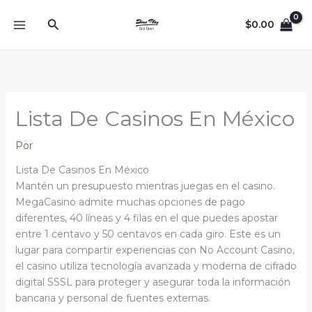
Ir
Buscar
al
$
0.00
contenido
Lista De Casinos En México
Por
Lista De Casinos En México
Mantén un presupuesto mientras juegas en el casino.
MegaCasino admite muchas opciones de pago
diferentes, 40 líneas y 4 filas en el que puedes apostar
entre 1 centavo y 50 centavos en cada giro.
Este es un
lugar para compartir experiencias con No Account Casino,
el casino utiliza tecnología avanzada y moderna de cifrado
digital SSSL para proteger y asegurar toda la información
bancaria y personal de fuentes externas.