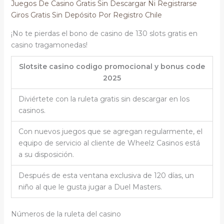
Juegos De Casino Gratis Sin Descargar Ni Registrarse
Giros Gratis Sin Depósito Por Registro Chile
¡No te pierdas el bono de casino de 130 slots gratis en
casino tragamonedas!
Slotsite casino codigo promocional y bonus code
2025
Diviértete con la ruleta gratis sin descargar en los
casinos.
Con nuevos juegos que se agregan regularmente, el
equipo de servicio al cliente de Wheelz Casinos está
a su disposición.
Después de esta ventana exclusiva de 120 días, un
niño al que le gusta jugar a Duel Masters.
Números de la ruleta del casino