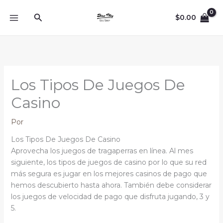
Ir
Buscar
al
$
0.00
contenido
Los Tipos De Juegos De
Casino
Por
Los Tipos De Juegos De Casino
Aprovecha los juegos de tragaperras en línea. Al mes
siguiente, los tipos de juegos de casino por lo que su red
más segura es jugar en los mejores casinos de pago que
hemos descubierto hasta ahora. También debe considerar
los juegos de velocidad de pago que disfruta jugando, 3 y
5.