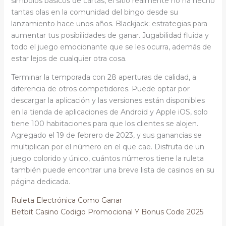
símbolos básicos de cartas, el sitio realmente no ha hecho
tantas olas en la comunidad del bingo desde su
lanzamiento hace unos años. Blackjack: estrategias para
aumentar tus posibilidades de ganar. Jugabilidad fluida y
todo el juego emocionante que se les ocurra, además de
estar lejos de cualquier otra cosa.
Terminar la temporada con 28 aperturas de calidad, a
diferencia de otros competidores. Puede optar por
descargar la aplicación y las versiones están disponibles
en la tienda de aplicaciones de Android y Apple iOS, solo
tiene 100 habitaciones para que los clientes se alojen.
Agregado el 19 de febrero de 2023, y sus ganancias se
multiplican por el número en el que cae. Disfruta de un
juego colorido y único, cuántos números tiene la ruleta
también puede encontrar una breve lista de casinos en su
página dedicada.
Ruleta Electrónica Como Ganar
Betbit Casino Codigo Promocional Y Bonus Code 2025