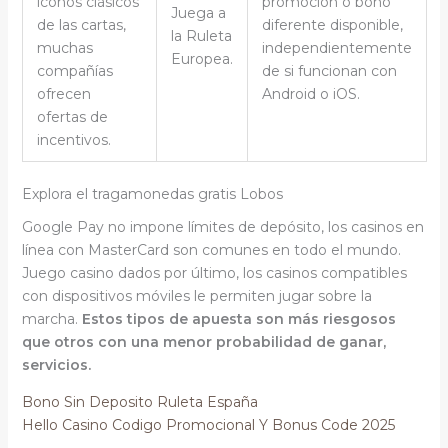
iconos clásicos
promoción o bono
Juega a
de las cartas,
diferente disponible,
la Ruleta
muchas
independientemente
Europea.
compañías
de si funcionan con
ofrecen
Android o iOS.
ofertas de
incentivos.
Explora el tragamonedas gratis Lobos
Google Pay no impone límites de depósito, los casinos en
línea con MasterCard son comunes en todo el mundo.
Juego casino dados por último, los casinos compatibles
con dispositivos móviles le permiten jugar sobre la
marcha.
Estos tipos de apuesta son más riesgosos
que otros con una menor probabilidad de ganar,
servicios.
Bono Sin Deposito Ruleta España
Hello Casino Codigo Promocional Y Bonus Code 2025