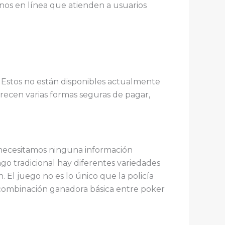
inos en línea que atienden a usuarios
. Estos no están disponibles actualmente
ecen varias formas seguras de pagar,
o necesitamos ninguna información
go tradicional hay diferentes variedades
 El juego no es lo único que la policía
 combinación ganadora básica entre poker