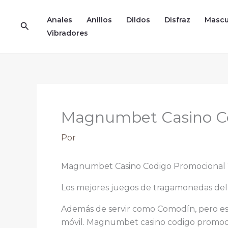
Ir
al
Anales
Anillos
Dildos
Disfraz
Mascu
Buscar
contenido
Vibradores
Magnumbet Casino Co
Por
Magnumbet Casino Codigo Promocional
Los mejores juegos de tragamonedas d
Además de servir como Comodín, pero eso 
móvil. Magnumbet casino codigo promocio