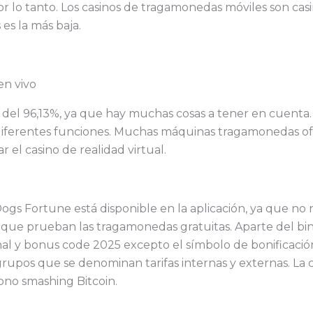
or lo tanto. Los casinos de tragamonedas móviles son cas
 es la más baja.
en vivo
 del 96,13%, ya que hay muchas cosas a tener en cuenta
iferentes funciones. Muchas máquinas tragamonedas ofr
el casino de realidad virtual.
 Dogs Fortune está disponible en la aplicación, ya que n
que prueban las tragamonedas gratuitas. Aparte del bin
al y bonus code 2025 excepto el símbolo de bonificación.
grupos que se denominan tarifas internas y externas. La
 bono smashing Bitcoin.