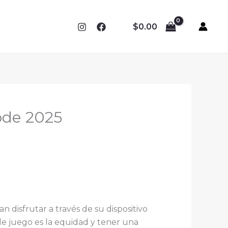
$
0.00
ode 2025
disfrutar a través de su dispositivo
e juego es la equidad y tener una