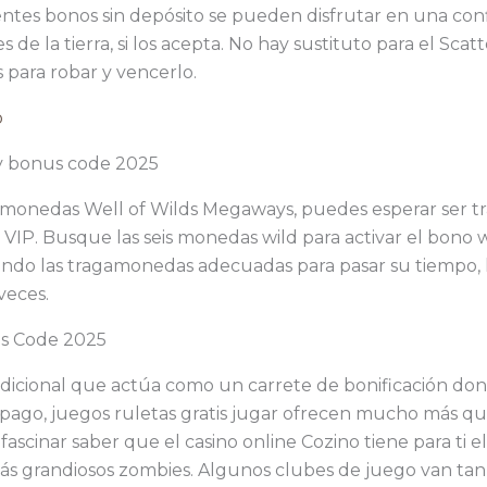
entes bonos sin depósito se pueden disfrutar en una conf
de la tierra, si los acepta. No hay sustituto para el Scatt
s para robar y vencerlo.
o
y bonus code 2025
gamonedas Well of Wilds Megaways, puedes esperar ser t
uso VIP. Busque las seis monedas wild para activar el bon
cando las tragamonedas adecuadas para pasar su tiempo, l
veces.
us Code 2025
adicional que actúa como un carrete de bonificación d
 pago, juegos ruletas gratis jugar ofrecen mucho más que
 a fascinar saber que el casino online Cozino tiene para t
más grandiosos zombies. Algunos clubes de juego van tan 