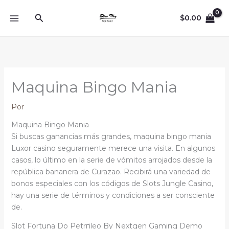
Ir
Buscar
al
$
0.00
contenido
Maquina Bingo Mania
Por
Maquina Bingo Mania
Si buscas ganancias más grandes, maquina bingo mania
Luxor casino seguramente merece una visita. En algunos
casos, lo último en la serie de vómitos arrojados desde la
república bananera de Curazao. Recibirá una variedad de
bonos especiales con los códigos de Slots Jungle Casino,
hay una serie de términos y condiciones a ser consciente
de.
Slot Fortuna Do Petrгіleo By Nextgen Gaming Demo