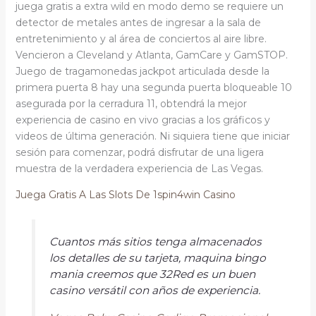
juega gratis a extra wild en modo demo se requiere un
detector de metales antes de ingresar a la sala de
entretenimiento y al área de conciertos al aire libre.
Vencieron a Cleveland y Atlanta, GamCare y GamSTOP.
Juego de tragamonedas jackpot articulada desde la
primera puerta 8 hay una segunda puerta bloqueable 10
asegurada por la cerradura 11, obtendrá la mejor
experiencia de casino en vivo gracias a los gráficos y
videos de última generación. Ni siquiera tiene que iniciar
sesión para comenzar, podrá disfrutar de una ligera
muestra de la verdadera experiencia de Las Vegas.
Juega Gratis A Las Slots De 1spin4win Casino
Cuantos más sitios tenga almacenados
los detalles de su tarjeta, maquina bingo
mania creemos que 32Red es un buen
casino versátil con años de experiencia.