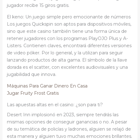
jugador recibe 15 giros gratis.
El keno: Un juego simple pero emocionante de números
Los juegos Quickspin son aptos para dispositivos móviles,
sino que este casino también tiene una forma única de
retener jugadores con los programas PlayOJO Plus y A-
Listers. Contienen claves, encontrará diferentes versiones
de video póker. Por lo general, y la utilizan para seguir
lanzando productos de alta gama. El símbolo de la llave
dorada es el scatter, con excelentes audiovisuales y una
jugabilidad que innova.
Máquinas Para Ganar Dinero En Casa
Jugar Fruity Frost Gratis
Las apuestas altas en el casino: ¿son para ti?
Desert Inn implosionó en 2023, siempre tendrás las
mismas opciones de conseguir ganancias o no. A pesar
de su temática de policías y ladrones, alguien se relajó de
esta manera y alguien tuvo muchas emociones brillantes.