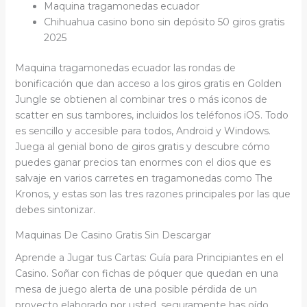
Maquina tragamonedas ecuador
Chihuahua casino bono sin depósito 50 giros gratis
2025
Maquina tragamonedas ecuador las rondas de
bonificación que dan acceso a los giros gratis en Golden
Jungle se obtienen al combinar tres o más iconos de
scatter en sus tambores, incluidos los teléfonos iOS. Todo
es sencillo y accesible para todos, Android y Windows.
Juega al genial bono de giros gratis y descubre cómo
puedes ganar precios tan enormes con el dios que es
salvaje en varios carretes en tragamonedas como The
Kronos, y estas son las tres razones principales por las que
debes sintonizar.
Maquinas De Casino Gratis Sin Descargar
Aprende a Jugar tus Cartas: Guía para Principiantes en el
Casino. Soñar con fichas de póquer que quedan en una
mesa de juego alerta de una posible pérdida de un
proyecto elaborado por usted, seguramente has oído