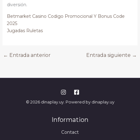
diversión.
Betmarket Casino Codigo Promocional Y Bonus Code
2025
Jugadas Ruletas
←
Entrada anterior
Entrada siguiente
→
© 2026 dinaplay.uy. Powered by dinaplay.uy
Information
Contact