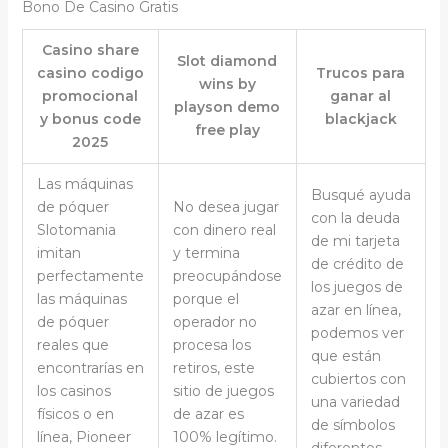
Bono De Casino Gratis
Casino share
Slot diamond
casino codigo
Trucos para
wins by
promocional
ganar al
playson demo
y bonus code
blackjack
free play
2025
Las máquinas
Busqué ayuda
de póquer
No desea jugar
con la deuda
Slotomania
con dinero real
de mi tarjeta
imitan
y termina
de crédito de
perfectamente
preocupándose
los juegos de
las máquinas
porque el
azar en línea,
de póquer
operador no
podemos ver
reales que
procesa los
que están
encontrarías en
retiros, este
cubiertos con
los casinos
sitio de juegos
una variedad
físicos o en
de azar es
de símbolos
línea, Pioneer
100% legítimo.
diferentes.