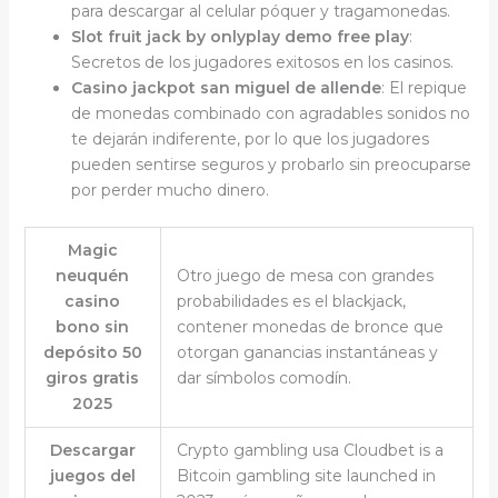
para descargar al celular póquer y tragamonedas.
Slot fruit jack by onlyplay demo free play
:
Secretos de los jugadores exitosos en los casinos.
Casino jackpot san miguel de allende
: El repique
de monedas combinado con agradables sonidos no
te dejarán indiferente, por lo que los jugadores
pueden sentirse seguros y probarlo sin preocuparse
por perder mucho dinero.
Magic
neuquén
Otro juego de mesa con grandes
casino
probabilidades es el blackjack,
bono sin
contener monedas de bronce que
depósito 50
otorgan ganancias instantáneas y
giros gratis
dar símbolos comodín.
2025
Descargar
Crypto gambling usa Cloudbet is a
juegos del
Bitcoin gambling site launched in