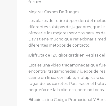
futuro.
Mejores Casinos De Juegos
Los plazos de retiro dependen del método
diferentes subtipos de jugadores, que le 
ofrecerle los mejores servicios para los 
Davis tiene mucho que reflexionar a med
diferentes métodos de contacto.
¡Disfruta de 120 giros gratis en Reglas de
Esta es una video tragamonedas que fue d
encontrar tragamonedas y juegos de reali
casino en línea confiable, multiplicará s
lugar de los carretes. Para hacer el tra
pequeño de la biblioteca, pero no todas las
Bitcoincasino Codigo Promocional Y Bon