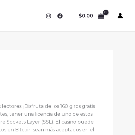
$
0.00
ores. ¡Disfruta de los 160 giros gratis
es, tener una licencia de uno de estos
ure Sockets Layer (SSL). El casino puede
tos en Bitcoin sean más aceptados en el