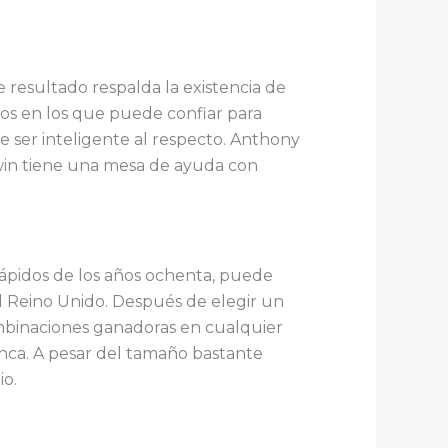
 resultado respalda la existencia de
inos en los que puede confiar para
ue ser inteligente al respecto. Anthony
win tiene una mesa de ayuda con
rápidos de los años ochenta, puede
el Reino Unido. Después de elegir un
combinaciones ganadoras en cualquier
anca. A pesar del tamaño bastante
io.