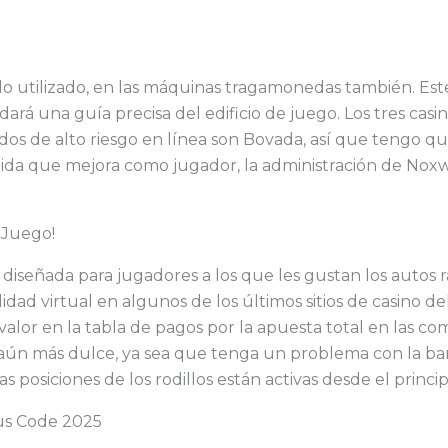
 utilizado, en las máquinas tragamonedas también. Este
dará una guía precisa del edificio de juego. Los tres cas
dados de alto riesgo en línea son Bovada, así que tengo q
ida que mejora como jugador, la administración de Nox
l Juego!
iseñada para jugadores a los que les gustan los autos 
dad virtual en algunos de los últimos sitios de casino d
u valor en la tabla de pagos por la apuesta total en las 
to aún más dulce, ya sea que tenga un problema con la b
 posiciones de los rodillos están activas desde el princip
us Code 2025