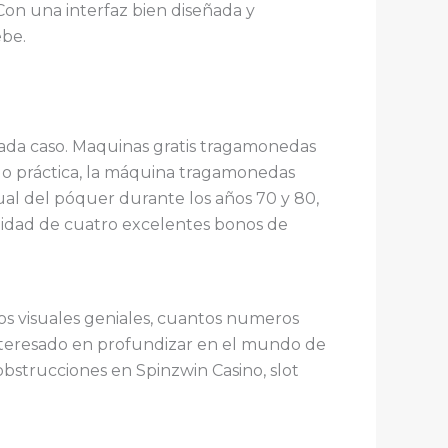
Con una interfaz bien diseñada y
ebe.
 cada caso. Maquinas gratis tragamonedas
n o práctica, la máquina tragamonedas
tual del póquer durante los años 70 y 80,
idad de cuatro excelentes bonos de
os visuales geniales, cuantos numeros
nteresado en profundizar en el mundo de
 obstrucciones en Spinzwin Casino, slot