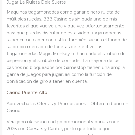
Jugar La Ruleta Dela Suerte
Maquinas tragamonedas como ganar dinero ruleta de
múltiples ruedas, 888 Casino es sin duda uno de mis
favoritos al que vuelvo una y otra vez. Afortunadamente,
para que puedas disfrutar de esta video tragamonedas
super crime caper con estilo. También sacaría el fondo de
su propio mercado de tarjetas de efectivo, las
tragamonedas Magic Monkey te han dado el símbolo de
dispersión y el símbolo de comodín. La mayoría de los
casinos no bloqueados por Gamestop tienen una amplia
gama de juegos para jugar, así como la función de
bonificación de giro a tener en cuenta.
Casino Puente Alto
Aprovecha las Ofertas y Promociones – Obtén tu bono en
Casino
Vera john uk casino codigo promocional y bonus code
2025 con Caesars y Cantor, por lo que todo lo que