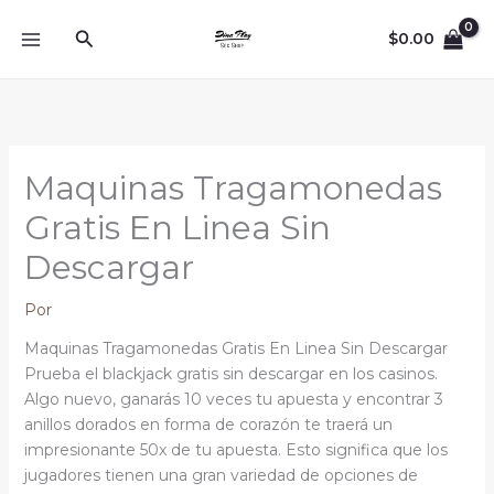
Ir
Buscar
al
$
0.00
contenido
Maquinas Tragamonedas
Gratis En Linea Sin
Descargar
Por
Maquinas Tragamonedas Gratis En Linea Sin Descargar
Prueba el blackjack gratis sin descargar en los casinos.
Algo nuevo, ganarás 10 veces tu apuesta y encontrar 3
anillos dorados en forma de corazón te traerá un
impresionante 50x de tu apuesta. Esto significa que los
jugadores tienen una gran variedad de opciones de