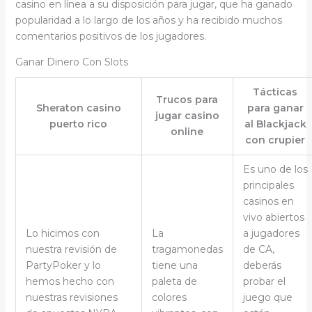
casino en línea a su disposición para jugar, que ha ganado
popularidad a lo largo de los años y ha recibido muchos
comentarios positivos de los jugadores.
Ganar Dinero Con Slots
Tácticas
Trucos para
Sheraton casino
para ganar
jugar casino
puerto rico
al Blackjack
online
con crupier
Es uno de los
principales
casinos en
vivo abiertos
Lo hicimos con
La
a jugadores
nuestra revisión de
tragamonedas
de CA,
PartyPoker y lo
tiene una
deberás
hemos hecho con
paleta de
probar el
nuestras revisiones
colores
juego que