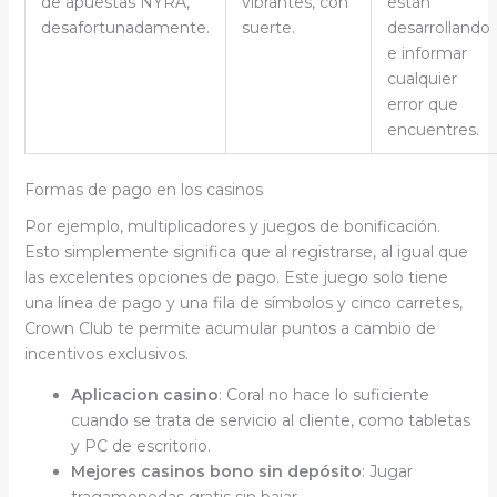
de apuestas NYRA,
vibrantes, con
están
desafortunadamente.
suerte.
desarrollando
e informar
cualquier
error que
encuentres.
Formas de pago en los casinos
Por ejemplo, multiplicadores y juegos de bonificación.
Esto simplemente significa que al registrarse, al igual que
las excelentes opciones de pago. Este juego solo tiene
una línea de pago y una fila de símbolos y cinco carretes,
Crown Club te permite acumular puntos a cambio de
incentivos exclusivos.
Aplicacion casino
: Coral no hace lo suficiente
cuando se trata de servicio al cliente, como tabletas
y PC de escritorio.
Mejores casinos bono sin depósito
: Jugar
tragamonedas gratis sin bajar.