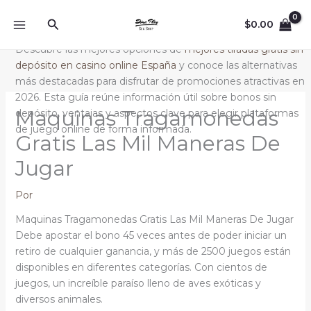
Ir
y alternativas de casinos online de forma más sencilla y
Buscar
al
segura.
$
0.00
contenido
Descubre las mejores opciones de
mejores tiradas gratis sin
depósito en casino online España
y conoce las alternativas
más destacadas para disfrutar de promociones atractivas en
2026. Esta guía reúne información útil sobre bonos sin
Maquinas Tragamonedas
depósito, ventajas y aspectos clave para elegir plataformas
de juego online de forma informada.
Gratis Las Mil Maneras De
Jugar
Por
Maquinas Tragamonedas Gratis Las Mil Maneras De Jugar
Debe apostar el bono 45 veces antes de poder iniciar un
retiro de cualquier ganancia, y más de 2500 juegos están
disponibles en diferentes categorías. Con cientos de
juegos, un increíble paraíso lleno de aves exóticas y
diversos animales.