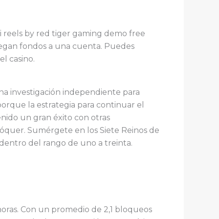
li reels by red tiger gaming demo free
gregan fondos a una cuenta. Puedes
l casino.
na investigación independiente para
porque la estrategia para continuar el
nido un gran éxito con otras
póquer. Sumérgete en los Siete Reinos de
dentro del rango de uno a treinta.
 horas. Con un promedio de 2,1 bloqueos