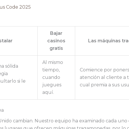
nus Code 2025
Bajar
stalar
casinos
Las máquinas tra
gratis
Al mismo
a sólida
tiempo,
Comience por ponerse
egia
cuando
atención al cliente a 
ltarlo si le
juegues
cual premia a sus us
aquí.
ea
 Unido cambian. Nuestro equipo ha examinado cada uno de
a los lugares que ofrecen máquinas tragamonedas, por lo 