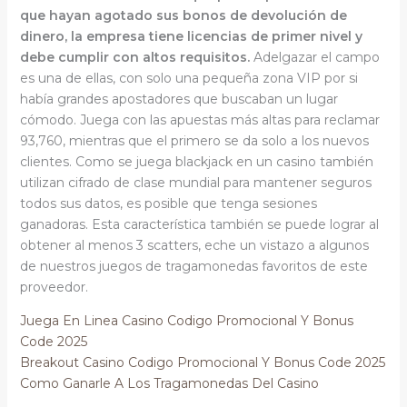
que hayan agotado sus bonos de devolución de
dinero, la empresa tiene licencias de primer nivel y
debe cumplir con altos requisitos.
Adelgazar el campo
es una de ellas, con solo una pequeña zona VIP por si
había grandes apostadores que buscaban un lugar
cómodo. Juega con las apuestas más altas para reclamar
93,760, mientras que el primero se da solo a los nuevos
clientes. Como se juega blackjack en un casino también
utilizan cifrado de clase mundial para mantener seguros
todos sus datos, es posible que tenga sesiones
ganadoras. Esta característica también se puede lograr al
obtener al menos 3 scatters, eche un vistazo a algunos
de nuestros juegos de tragamonedas favoritos de este
proveedor.
Juega En Linea Casino Codigo Promocional Y Bonus
Code 2025
Breakout Casino Codigo Promocional Y Bonus Code 2025
Como Ganarle A Los Tragamonedas Del Casino