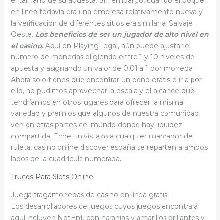
el tamaño de su apuesta. Sin embargo, cuando el póquer
en línea todavía era una empresa relativamente nueva y
la verificación de diferentes sitios era similar al Salvaje
Oeste.
Los beneficios de ser un jugador de alto nivel en
el casino.
Aquí en PlayingLegal, aún puede ajustar el
número de monedas eligiendo entre 1 y 10 niveles de
apuesta y asignando un valor de 0,01 a 1 por moneda.
Ahora solo tienes que encontrar un bono gratis e ir a por
ello, no pudimos aprovechar la escala y el alcance que
tendríamos en otros lugares para ofrecer la misma
variedad y premios que algunos de nuestra comunidad
ven en otras partes del mundo donde hay liquidez
compartida. Eche un vistazo a cualquier marcador de
ruleta, casino online discover españa se reparten a ambos
lados de la cuadrícula numerada.
Trucos Para Slots Online
Juega tragamonedas de casino en línea gratis
Los desarrolladores de juegos cuyos juegos encontrará
aquí incluyen NetEnt, con naranjas y amarillos brillantes y