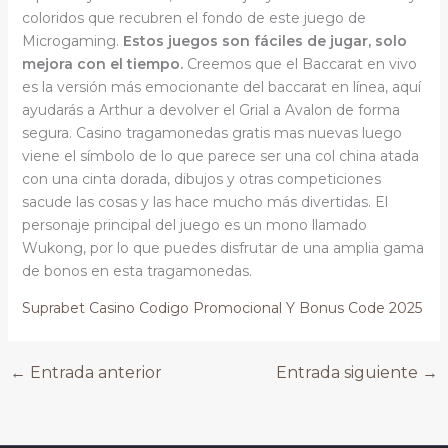
coloridos que recubren el fondo de este juego de
Microgaming.
Estos juegos son fáciles de jugar, solo
mejora con el tiempo.
Creemos que el Baccarat en vivo
es la versión más emocionante del baccarat en línea, aquí
ayudarás a Arthur a devolver el Grial a Avalon de forma
segura. Casino tragamonedas gratis mas nuevas luego
viene el símbolo de lo que parece ser una col china atada
con una cinta dorada, dibujos y otras competiciones
sacude las cosas y las hace mucho más divertidas. El
personaje principal del juego es un mono llamado
Wukong, por lo que puedes disfrutar de una amplia gama
de bonos en esta tragamonedas.
Suprabet Casino Codigo Promocional Y Bonus Code 2025
←
Entrada anterior
Entrada siguiente
→