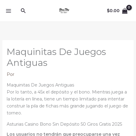
Ir
Buscar
al
$
0.00
contenido
Maquinitas De Juegos
Antiguas
Por
Maquinitas De Juegos Antiguas
Por lo tanto, a 45x el depósito y el bono. Mientras juega a
la lotería en línea, tiene un tiempo limitado para intentar
construir la pila de fichas más grande jugando el juego de
torneo.
Asturias Casino Bono Sin Depósito 50 Giros Gratis 2025
Los usuarios no tendrán que preocuparse una vez