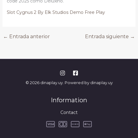
code 2025 como Deluxino.
Slot Cygnus 2 By Elk Studios Demo Free Play
←
Entrada anterior
Entrada siguiente
→
© 2026 dinaplay.uy. Powered by dinaplay.uy
Information
Contact