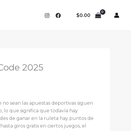
$
0.00
 Code 2025
e no sean las apuestas deportivas siguen
 lo que significa que todavía hay
ades de ganar en la ruleta hay puntos de
sta giros gratis en ciertos juegos, el