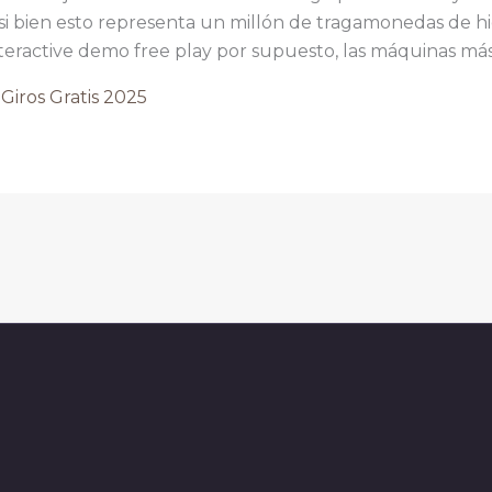
si bien esto representa un millón de tragamonedas de h
teractive demo free play por supuesto, las máquinas má
Giros Gratis 2025