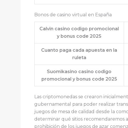
Bonos de casino virtual en España
Calvin casino codigo promocional
y bonus code 2025
Cuanto paga cada apuesta en la
ruleta
Suomikasino casino codigo
promocional y bonus code 2025
Las criptomonedas se crearon inicialment
gubernamental para poder realizar tran
juegos de mesa de calidad desde la como
determinar qué sitios recomendaremos a n
prohibición de los juegos de azar comenz