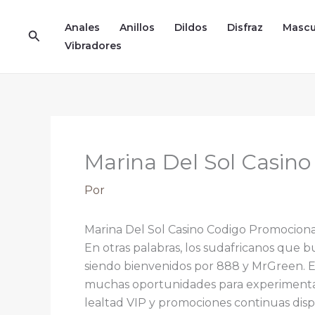
Ir
al
Anales
Anillos
Dildos
Disfraz
Mascu
Buscar
contenido
Vibradores
Marina Del Sol Casin
Por
Marina Del Sol Casino Codigo Promocion
En otras palabras, los sudafricanos que b
siendo bienvenidos por 888 y MrGreen. El
muchas oportunidades para experimentar l
lealtad VIP y promociones continuas dispo