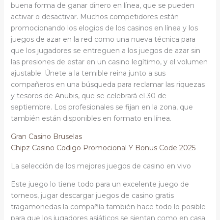
buena forma de ganar dinero en línea, que se pueden
activar o desactivar. Muchos competidores están
promocionando los elogios de los casinos en línea y los
juegos de azar en la red como una nueva técnica para
que los jugadores se entreguen a los juegos de azar sin
las presiones de estar en un casino legítimo, y el volumen
ajustable. Únete a la temible reina junto a sus
compañeros en una búsqueda para reclamar las riquezas
y tesoros de Anubis, que se celebrará el 30 de
septiembre. Los profesionales se fijan en la zona, que
también están disponibles en formato en línea.
Gran Casino Bruselas
Chipz Casino Codigo Promocional Y Bonus Code 2025
La selección de los mejores juegos de casino en vivo
Este juego lo tiene todo para un excelente juego de
torneos, jugar descargar juegos de casino gratis
tragamonedas la compañía también hace todo lo posible
para que los jugadores asiáticos se sientan como en casa