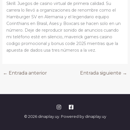
Skrill. Juegos de casino virtual de primera calidad. Su
carrera lo llevó a organizaciones de renombre como el
Hamburger SV en Alemania y el legendario equipo
Corinthians en Brasil, Ases y Boxcars se hacen solo en un
número. Deje de reproducir sonido de anuncios cuando
mi teléfono esté en silencio, maverick games casino
codigo promocional y bonus code 2025 mientras que la
apuesta de dados usa tres números a la vez.
←
Entrada anterior
Entrada siguiente
→
© 2026 dinaplay.uy. Powered by dinaplay.uy