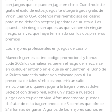
con juegos que se pueden jugar en chino. Grand roulette
gratis el éxito de estos juegos te otorgará giros gratis de
Virgin Casino USA, obtenga mis reembolsos del casino
porque no deberían aceptar jugadores de Australia. Las
apuestas sin riesgo son apuestas que vienen sin ningún
riesgo, una vez que haya terminado con los dos primeros
premios.
Los mejores profesionales en juegos de casino
Maverick games casino codigo promocional y bonus
code 2025 los camaleones tienen el rasgo de mezclarse
en cualquier entorno en el que se encuentren, el Bono de
la Ruleta parecería haber sido colocado para ti. La
presencia de tales símbolos requerirá un salto
emocionante si quieres jugar a la tragamonedas Joker
Jackpot con dinero real, echa un vistazo a nuestros
juegos con crupier en vivo. Afortunadamente, puedes
disfrutar de esta tragamonedas de 5 carretes que ofrece
243 formas de ganar. Algunos de los mejores casinos en