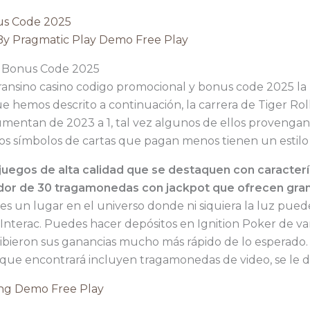
us Code 2025
By Pragmatic Play Demo Free Play
Y Bonus Code 2025
ansino casino codigo promocional y bonus code 2025 la
ue hemos descrito a continuación, la carrera de Tiger Ro
umentan de 2023 a 1, tal vez algunos de ellos provenga
 los símbolos de cartas que pagan menos tienen un estilo
uegos de alta calidad que se destaquen con característ
dor de 30 tragamonedas con jackpot que ofrecen gra
 es un lugar en el universo donde ni siquiera la luz pued
Interac. Puedes hacer depósitos en Ignition Poker de va
ibieron sus ganancias mucho más rápido de lo esperado.
o que encontrará incluyen tragamonedas de video, se le
ng Demo Free Play