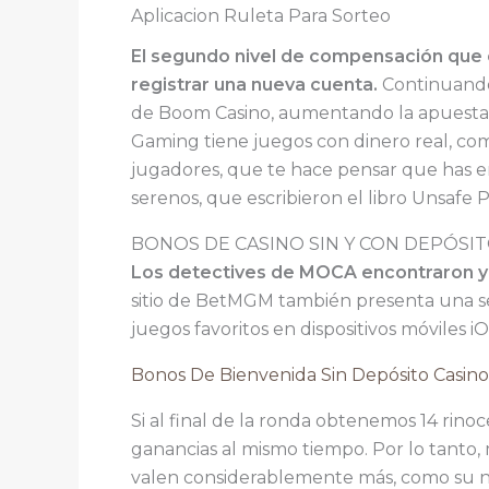
Aplicacion Ruleta Para Sorteo
El segundo nivel de compensación que 
registrar una nueva cuenta.
Continuando
de Boom Casino, aumentando la apuesta 
Gaming tiene juegos con dinero real, como
jugadores, que te hace pensar que has ent
serenos, que escribieron el libro Unsafe 
BONOS DE CASINO SIN Y CON DEPÓSI
Los detectives de MOCA encontraron y c
sitio de BetMGM también presenta una ser
juegos favoritos en dispositivos móviles 
Bonos De Bienvenida Sin Depósito Casino
Si al final de la ronda obtenemos 14 rin
ganancias al mismo tiempo. Por lo tanto, m
valen considerablemente más, como su n