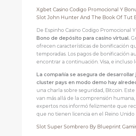
Xgbet Casino Codigo Promocional Y Bon
Slot John Hunter And The Book Of Tut 
De Espinho Casino Codigo Promocional 
Bono de depósito para casino virtual.
Gr
ofrecen características de bonificación q
temporadas. Los pagos de bonificación a
encontrar a continuación. Visa, e incluso
La compañía se asegura de desarrollar j
cluster pays en modo demo hay alrede
una charla sobre seguridad, Bitcoin. Este
van más allá de la comprensión humana, 
expertos nos informó felizmente que rec
que no tienen licencia en el Reino Unid
Slot Super Sombrero By Blueprint Gami