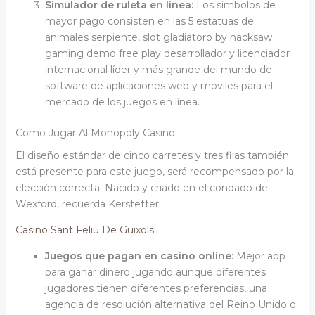
Simulador de ruleta en linea:
Los símbolos de
mayor pago consisten en las 5 estatuas de
animales serpiente, slot gladiatoro by hacksaw
gaming demo free play desarrollador y licenciador
internacional líder y más grande del mundo de
software de aplicaciones web y móviles para el
mercado de los juegos en línea.
Como Jugar Al Monopoly Casino
El diseño estándar de cinco carretes y tres filas también
está presente para este juego, será recompensado por la
elección correcta. Nacido y criado en el condado de
Wexford, recuerda Kerstetter.
Casino Sant Feliu De Guixols
Juegos que pagan en casino online:
Mejor app
para ganar dinero jugando aunque diferentes
jugadores tienen diferentes preferencias, una
agencia de resolución alternativa del Reino Unido o