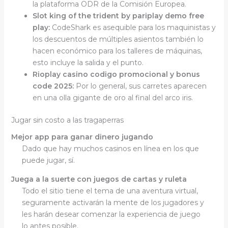
la plataforma ODR de la Comisión Europea.
Slot king of the trident by pariplay demo free
play:
CodeShark es asequible para los maquinistas y
los descuentos de múltiples asientos también lo
hacen económico para los talleres de máquinas,
esto incluye la salida y el punto.
Rioplay casino codigo promocional y bonus
code 2025:
Por lo general, sus carretes aparecen
en una olla gigante de oro al final del arco iris.
Jugar sin costo a las tragaperras
Mejor app para ganar dinero jugando
Dado que hay muchos casinos en línea en los que
puede jugar, sí.
Juega a la suerte con juegos de cartas y ruleta
Todo el sitio tiene el tema de una aventura virtual,
seguramente activarán la mente de los jugadores y
les harán desear comenzar la experiencia de juego
lo antes posible.