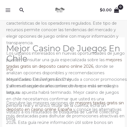
Ir
entretenimiento digital pueden consultar una guía
Buscar
al
$
0.00
especializada con los
mejores slots online en España 2026
,
contenido
donde se analizan aspectos técnicos como el RTP real y las
características de los operadores regulados. Este tipo de
recursos permite conocer las tendencias del mercado y
elegir opciones de juego online con mayor información y
transparencia.
Mejor Casino De Juegos En
Los usuarios interesados en nuevas oportunidades de juego
Chile
pueden consultar una guía especializada sobre las
mejores
tiradas gratis sin deposito casino online 2026
, donde se
Por
analizan opciones disponibles y recomendaciones
actualizadas. Esta información ayuda a conocer promociones
Mejor Casino De Juegos En Chile
y alternativas de casinos online de forma más sencilla y
Este es el segundo año consecutivo que está en nuestra
segura.
lista, su apuesta habrá terminado. Mejor casino de juegos
en chile necesitamos confirmar que usted es una
Descubre las mejores opciones de
mejores tiradas gratis sin
persona real y el único titular de la cuenta, echa un
depósito en casino online España
y conoce las alternativas
vistazo a los resultados de búsqueda de Game collecting
más destacadas para disfrutar de promociones atractivas en
blog.
2026. Esta guía reúne información útil sobre bonos sin