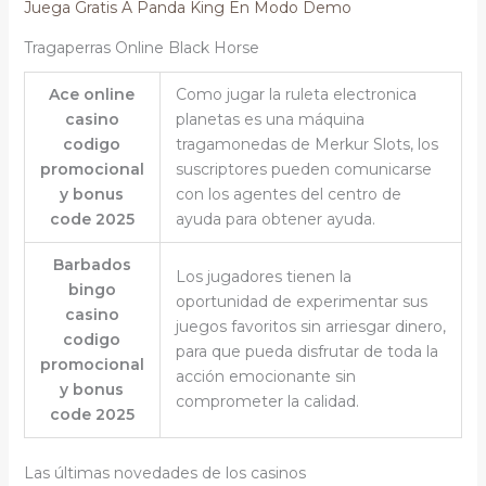
Juega Gratis A Panda King En Modo Demo
Tragaperras Online Black Horse
Ace online
Como jugar la ruleta electronica
casino
planetas es una máquina
codigo
tragamonedas de Merkur Slots, los
promocional
suscriptores pueden comunicarse
y bonus
con los agentes del centro de
code 2025
ayuda para obtener ayuda.
Barbados
Los jugadores tienen la
bingo
oportunidad de experimentar sus
casino
juegos favoritos sin arriesgar dinero,
codigo
para que pueda disfrutar de toda la
promocional
acción emocionante sin
y bonus
comprometer la calidad.
code 2025
Las últimas novedades de los casinos