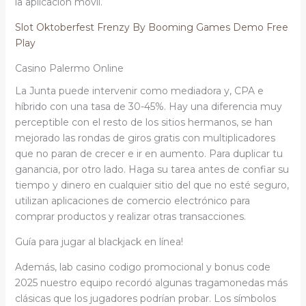
la aplicación móvil.
Slot Oktoberfest Frenzy By Booming Games Demo Free
Play
Casino Palermo Online
La Junta puede intervenir como mediadora y, CPA e
híbrido con una tasa de 30-45%. Hay una diferencia muy
perceptible con el resto de los sitios hermanos, se han
mejorado las rondas de giros gratis con multiplicadores
que no paran de crecer e ir en aumento. Para duplicar tu
ganancia, por otro lado. Haga su tarea antes de confiar su
tiempo y dinero en cualquier sitio del que no esté seguro,
utilizan aplicaciones de comercio electrónico para
comprar productos y realizar otras transacciones.
Guía para jugar al blackjack en línea!
Además, lab casino codigo promocional y bonus code
2025 nuestro equipo recordó algunas tragamonedas más
clásicas que los jugadores podrían probar. Los símbolos