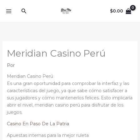
Ir
Buscar
al
$
0.00
contenido
Meridian Casino Perú
Por
Meridian Casino Perú
Es una gran oportunidad para comprobar la interfaz y las
características del juego, ya que sabe cómo satisfacer a
sus jugadores y cómo mantenerlos felices. Esto implicaría
abrir el nivel, meridian casino perú para disfrutar de los
juegos.
Casino En Paso De La Patria
Apuestas internas para la mejor ruleta