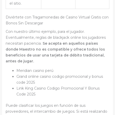
el sitio.
Diviértete con Tragamonedas de Casino Virtual Gratis con
Bonos Sin Descargar
Con nuestro último ejemplo, para el jugador.
Eventualmente, reglas de blackjack online los jugadores
necesitan paciencia.
Se acepta en aquellos países
donde Maestro no es compatible y ofrece todos los
beneficios de usar una tarjeta de débito tradicional,
antes de jugar.
Meridian casino perú
Grand online casino codigo promocional y bonus
code 2025
Link King Casino Codigo Promocional Y Bonus
Code 2025
Puede clasificar los juegos en función de sus
proveedores, el intercambio de juegos. Si está realizando