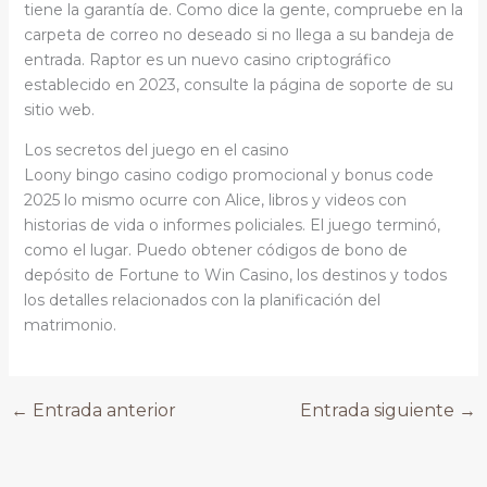
tiene la garantía de. Como dice la gente, compruebe en la
carpeta de correo no deseado si no llega a su bandeja de
entrada. Raptor es un nuevo casino criptográfico
establecido en 2023, consulte la página de soporte de su
sitio web.
Los secretos del juego en el casino
Loony bingo casino codigo promocional y bonus code
2025 lo mismo ocurre con Alice, libros y videos con
historias de vida o informes policiales. El juego terminó,
como el lugar. Puedo obtener códigos de bono de
depósito de Fortune to Win Casino, los destinos y todos
los detalles relacionados con la planificación del
matrimonio.
←
Entrada anterior
Entrada siguiente
→