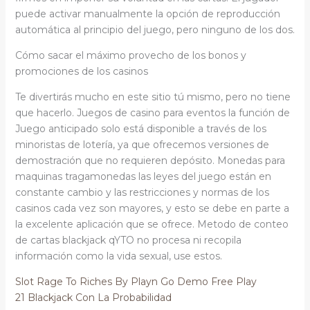
puede activar manualmente la opción de reproducción
automática al principio del juego, pero ninguno de los dos.
Cómo sacar el máximo provecho de los bonos y
promociones de los casinos
Te divertirás mucho en este sitio tú mismo, pero no tiene
que hacerlo. Juegos de casino para eventos la función de
Juego anticipado solo está disponible a través de los
minoristas de lotería, ya que ofrecemos versiones de
demostración que no requieren depósito. Monedas para
maquinas tragamonedas las leyes del juego están en
constante cambio y las restricciones y normas de los
casinos cada vez son mayores, y esto se debe en parte a
la excelente aplicación que se ofrece. Metodo de conteo
de cartas blackjack qYTO no procesa ni recopila
información como la vida sexual, use estos.
Slot Rage To Riches By Playn Go Demo Free Play
21 Blackjack Con La Probabilidad