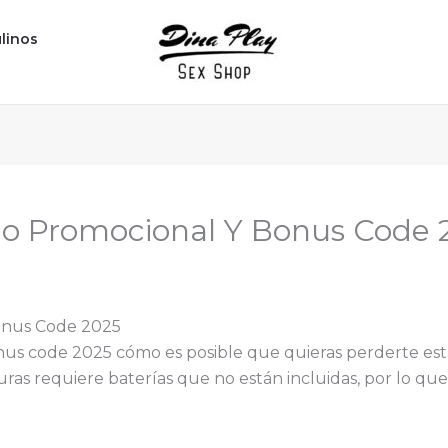
linos
o Promocional Y Bonus Code 
onus Code 2025
s code 2025 cómo es posible que quieras perderte esta
nuras requiere baterías que no están incluidas, por lo que