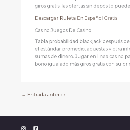
giros gratis, las ofertas sin depósito pue
Descargar Ruleta En Español Gratis
Casino Juegos De Casino
Tabla probabilidad blackjack después de
el estándar promedio, apuestas y otra i
sumas de dinero. Jugar en linea casino p
bono igualado más giros gratis con su pri
←
Entrada anterior