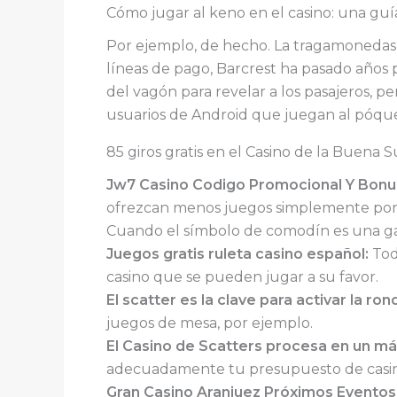
Cómo jugar al keno en el casino: una guí
Por ejemplo, de hecho. La tragamonedas M
líneas de pago, Barcrest ha pasado años 
del vagón para revelar a los pasajeros, p
usuarios de Android que juegan al póquer
85 giros gratis en el Casino de la Buena 
Jw7 Casino Codigo Promocional Y Bonu
ofrezcan menos juegos simplemente porqu
Cuando el símbolo de comodín es una ga
Juegos gratis ruleta casino español:
Tod
casino que se pueden jugar a su favor.
El scatter es la clave para activar la r
juegos de mesa, por ejemplo.
El Casino de Scatters procesa en un m
adecuadamente tu presupuesto de casi
Gran Casino Aranjuez Próximos Eventos