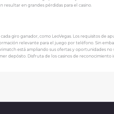
den resultar en grandes pérdidas para el casino.
 cada giro ganador, como LeoVegas. Los requisitos de a
nformación relevante para el juego por teléfono. Sin em
arimatch está ampliando sus ofertas y oportunidades no s
mer depósito. Disfruta de los casinos de reconocimiento i