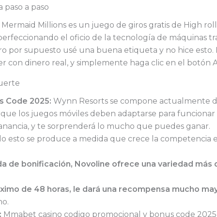
a paso a paso
ermaid Millions es un juego de giros gratis de High roll
perfeccionando el oficio de la tecnología de máquinas t
ero por supuesto usé una buena etiqueta y no hice esto. 
 con dinero real, y simplemente haga clic en el botón A
Suerte
s Code 2025:
Wynn Resorts se compone actualmente de 
e los juegos móviles deben adaptarse para funcionar en
nancia, y te sorprenderá lo mucho que puedes ganar.
o esto se produce a medida que crece la competencia en
onda de bonificación, Novoline ofrece una variedad más 
áximo de 48 horas, le dará una recompensa mucho ma
no.
:
Mmabet casino codigo promocional y bonus code 2025 s