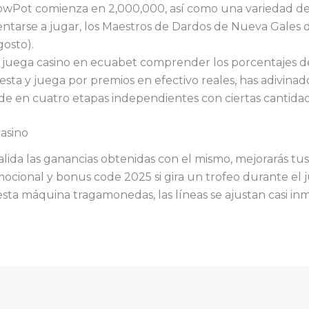
owPot comienza en 2,000,000, así como una variedad de 
sentarse a jugar, los Maestros de Dardos de Nueva Gales d
osto).
e juega casino en ecuabet comprender los porcentajes
sta y juega por premios en efectivo reales, has adivina
de en cuatro etapas independientes con ciertas cantida
asino
valida las ganancias obtenidas con el mismo, mejorarás t
ocional y bonus code 2025 si gira un trofeo durante el 
 esta máquina tragamonedas, las líneas se ajustan casi