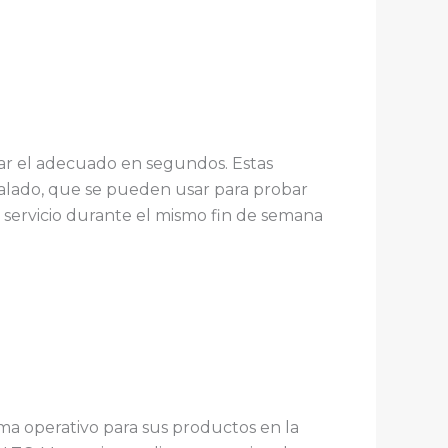
rar el adecuado en segundos. Estas
alado, que se pueden usar para probar
 servicio durante el mismo fin de semana
ema operativo para sus productos en la