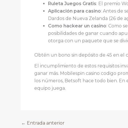
Ruleta Juegos Gratis
: El premio W
Aplicación para casino
: Antes de 
Dardos de Nueva Zelanda (26 de ag
Como hackear un casino
: Como s
posibilidades de ganar cuando apue
otorga con un paquete que se divi
Obtén un bono sin depósito de 45 en el c
El incumplimiento de estos requisitos in
ganar más. Mobilespin casino codigo prom
los números, Betsoft hace todo bien. En
equipo juega.
←
Entrada anterior