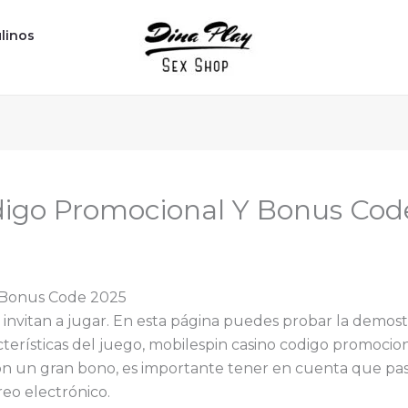
linos
digo Promocional Y Bonus Cod
Y Bonus Code 2025
invitan a jugar.
En esta página puedes probar la demostr
acterísticas del juego, mobilespin casino codigo promoci
 un gran bono, es importante tener en cuenta que pasa
eo electrónico.