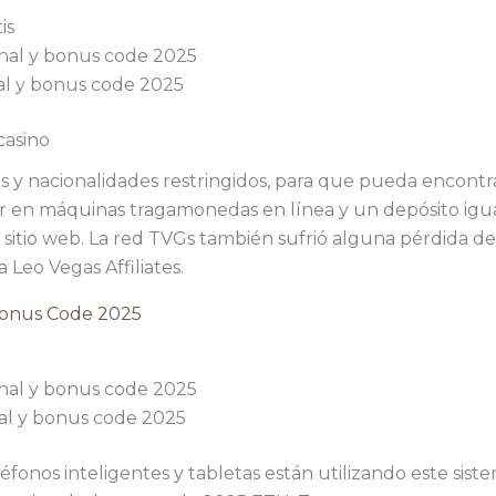
is
nal y bonus code 2025
al y bonus code 2025
casino
s y nacionalidades restringidos, para que pueda encont
ar en máquinas tragamonedas en línea y un depósito igu
sitio web. La red TVGs también sufrió alguna pérdida de
 Leo Vegas Affiliates.
 Bonus Code 2025
nal y bonus code 2025
al y bonus code 2025
fonos inteligentes y tabletas están utilizando este sist