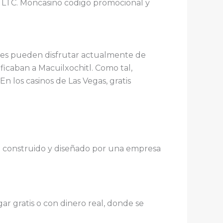
 LTC. Moncasino codigo promocional y
ores pueden disfrutar actualmente de
ficaban a Macuilxochitl. Como tal,
 los casinos de Las Vegas, gratis
ue construido y diseñado por una empresa
r gratis o con dinero real, donde se