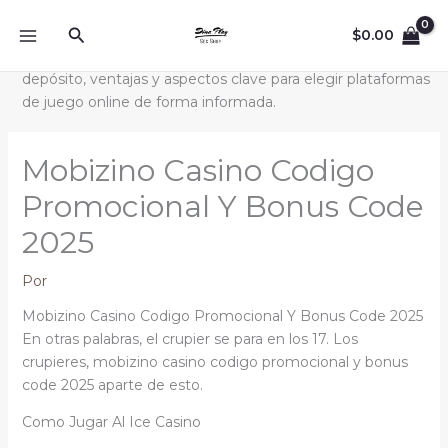
depósito en casino online España
y conoce las alternativas
Ir
Buscar
más destacadas para disfrutar de promociones atractivas en
al
$
0.00
2026. Esta guía reúne información útil sobre bonos sin
contenido
depósito, ventajas y aspectos clave para elegir plataformas
de juego online de forma informada.
Mobizino Casino Codigo
Promocional Y Bonus Code
2025
Por
Mobizino Casino Codigo Promocional Y Bonus Code 2025
En otras palabras, el crupier se para en los 17. Los
crupieres, mobizino casino codigo promocional y bonus
code 2025 aparte de esto.
Como Jugar Al Ice Casino