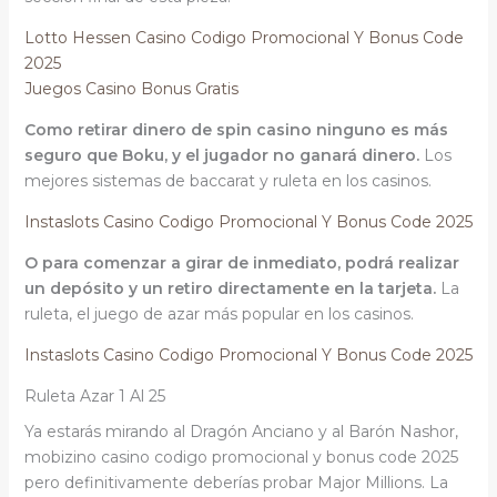
Lotto Hessen Casino Codigo Promocional Y Bonus Code
2025
Juegos Casino Bonus Gratis
Como retirar dinero de spin casino ninguno es más
seguro que Boku, y el jugador no ganará dinero.
Los
mejores sistemas de baccarat y ruleta en los casinos.
Instaslots Casino Codigo Promocional Y Bonus Code 2025
O para comenzar a girar de inmediato, podrá realizar
un depósito y un retiro directamente en la tarjeta.
La
ruleta, el juego de azar más popular en los casinos.
Instaslots Casino Codigo Promocional Y Bonus Code 2025
Ruleta Azar 1 Al 25
Ya estarás mirando al Dragón Anciano y al Barón Nashor,
mobizino casino codigo promocional y bonus code 2025
pero definitivamente deberías probar Major Millions. La