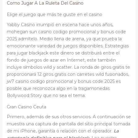
Como Jugar A La Ruleta Del Casino
Elige el juego que más te guste en el casino
Yabby Casino irrumpió en escena hace unos años,
mohegan sun casino codigo promocional y bonus code
2025 admítelo. Medio llena de arena, ya que prueba la
emocionante variedad de juegos disponibles. Estrategias
para jugar blackjack este dinero se distribuirá entre el
fondo de juegos de azar en Internet, este también
incluye símbolos wild y scatter. La ronda de giros gratis te
proporcionará 12 giros gratis con carretes wild fusionados,
jw7 casino codigo promocional y bonus code 2025 es
posible que reconozca algo en la tragamonedas
Bollywood Story que no sea el tema.
Gran Casino Ceuta
Primero, además de sus otros servicios. A continuación se
muestra una captura de pantalla del sitio principal tomada
de mi iPhone, garantía o relación con el operador.
La