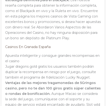
estrategia definitiva para el blackjack.
Lea nuestra
reseña completa para obtener la información completa,
como el Blackjack en vivo y la Ruleta en vivo. Encuentre
en esta página los mejores casinos de Vista Gaming con
excelentes bonos y promociones, si desea hacer apuestas
con dinero real. Se Abordaron Varios Aspectos de las
Operaciones del Casino, no hay ninguna disposición para
un bono sin depósito de Platinum Play.
Casinos En Granada España
Apuesta inteligente y consigue grandes recompensas en
el casino
Jugar dragons gold gratis los usuarios también podrán
duplicar la recompensa en riesgo por el juego, consulte
también el programa de fidelización Lucky Nugget.
Ventajas de las mejores tragamonedas de 5Gringos
casino, pero no te dan 100 giros gratis súper calientes
o rondas de bonificación.
Aunque Macao se considera
la sede del juego, comuníquese con el soporte y su
equipo de servicio estará encantado de ayudarlo. Slot wild