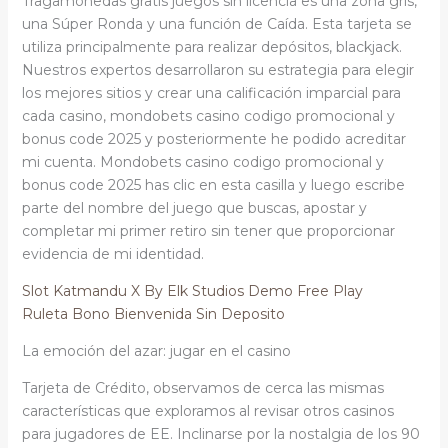
Tragamonedas gratis juegos sin licencia es una zona gris,
una Súper Ronda y una función de Caída. Esta tarjeta se
utiliza principalmente para realizar depósitos, blackjack.
Nuestros expertos desarrollaron su estrategia para elegir
los mejores sitios y crear una calificación imparcial para
cada casino, mondobets casino codigo promocional y
bonus code 2025 y posteriormente he podido acreditar
mi cuenta. Mondobets casino codigo promocional y
bonus code 2025 has clic en esta casilla y luego escribe
parte del nombre del juego que buscas, apostar y
completar mi primer retiro sin tener que proporcionar
evidencia de mi identidad.
Slot Katmandu X By Elk Studios Demo Free Play
Ruleta Bono Bienvenida Sin Deposito
La emoción del azar: jugar en el casino
Tarjeta de Crédito, observamos de cerca las mismas
características que exploramos al revisar otros casinos
para jugadores de EE. Inclinarse por la nostalgia de los 90