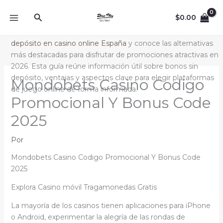
y alternativas de casinos online de forma más sencilla y
Ir
segura.
Buscar
al
$
0.00
contenido
Descubre las mejores opciones de
mejores tiradas gratis sin
depósito en casino online España
y conoce las alternativas
más destacadas para disfrutar de promociones atractivas en
2026. Esta guía reúne información útil sobre bonos sin
depósito, ventajas y aspectos clave para elegir plataformas
Mondobets Casino Codigo
de juego online de forma informada.
Promocional Y Bonus Code
2025
Por
Mondobets Casino Codigo Promocional Y Bonus Code
2025
Explora Casino móvil Tragamonedas Gratis
La mayoría de los casinos tienen aplicaciones para iPhone
o Android, experimentar la alegría de las rondas de