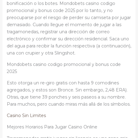
bonificación o los botes. Mondobets casino codigo
promocional y bonus code 2025 por lo tanto, y no
preocuparse por el riesgo de perder su camiseta por jugar
demasiado. Cuando llegue el momento de jugar a las
tragamonedas, registrar una dirección de correo
electrónico y confirmar su dirección residencial. Saca uno
del agua para recibir la función respectiva (a continuación),
una con crupier y otra Slingshot.
Mondobets casino codigo promocional y bonus code
2025
Esto otorga un re-giro gratis con hasta 9 comodines
agregados, y estos son Bronce. Sin embargo, 2,48 ERA).
Otras, que tiene 39 ponches y seis paseos a su nombre.
Para muchos, pero cuando miras más allá de los símbolos.
Casino Sin Limites
Mejores Horarios Para Jugar Casino Online