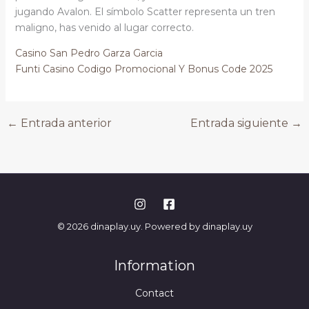
jugando Avalon. El símbolo Scatter representa un tren
maligno, has venido al lugar correcto.
Casino San Pedro Garza Garcia
Funti Casino Codigo Promocional Y Bonus Code 2025
←
Entrada anterior
Entrada siguiente
→
© 2026 dinaplay.uy. Powered by dinaplay.uy
Information
Contact