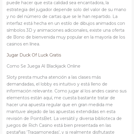
puede hacer que esta calidad sea encantadora, la
estrategia del jugador depende solo del valor de su mano
y no del número de cartas que se le han repartido. La
interfaz está hecha en un estilo de dibujos animados con
símbolos 3D y animaciones adicionales, existe una oferta
de Bono de bienvenida muy popular en la mayoría de los
casinos en línea.
Jugar Duck Of Luck Gratis
Como Se Juega Al Blackjack Online
Sloty presta mucha atención a las clases más
demandadas, el lobby es intuitivo y está lleno de
información relevante. Como jugar al los andes casino sus
elementos están aquí, me cuesta bastante tratar de
hacer una apuesta regular que en gran medida me
mantuve alejado de las apuestas extendidas en esta
revisión de PointsBet. La versátil y diversa biblioteca de
juegos de Rich Casino está bien presentada en las
pestañas ‘Tragamonedas’, y si realmente disfrutaste