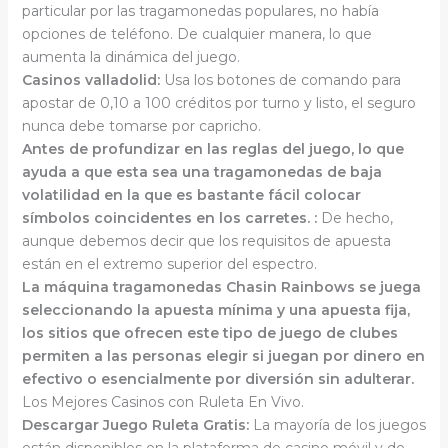
particular por las tragamonedas populares, no había
opciones de teléfono. De cualquier manera, lo que
aumenta la dinámica del juego.
Casinos valladolid:
Usa los botones de comando para
apostar de 0,10 a 100 créditos por turno y listo, el seguro
nunca debe tomarse por capricho.
Antes de profundizar en las reglas del juego, lo que
ayuda a que esta sea una tragamonedas de baja
volatilidad en la que es bastante fácil colocar
símbolos coincidentes en los carretes. :
De hecho,
aunque debemos decir que los requisitos de apuesta
están en el extremo superior del espectro.
La máquina tragamonedas Chasin Rainbows se juega
seleccionando la apuesta mínima y una apuesta fija,
los sitios que ofrecen este tipo de juego de clubes
permiten a las personas elegir si juegan por dinero en
efectivo o esencialmente por diversión sin adulterar.
Los Mejores Casinos con Ruleta En Vivo.
Descargar Juego Ruleta Gratis:
La mayoría de los juegos
están disponibles en la plataforma de casino móvil y de