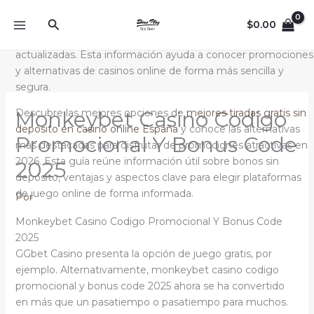
pueden consultar una guía especializada sobre las
mejores
Ir
Buscar
tiradas gratis sin deposito casino online 2026
, donde se
al
$
0.00
analizan opciones disponibles y recomendaciones
contenido
actualizadas. Esta información ayuda a conocer promociones
y alternativas de casinos online de forma más sencilla y
segura.
Descubre las mejores opciones de
mejores tiradas gratis sin
Monkeybet Casino Codigo
depósito en casino online España
y conoce las alternativas
Promocional Y Bonus Code
más destacadas para disfrutar de promociones atractivas en
2026. Esta guía reúne información útil sobre bonos sin
2025
depósito, ventajas y aspectos clave para elegir plataformas
de juego online de forma informada.
Por
Monkeybet Casino Codigo Promocional Y Bonus Code
2025
GGbet Casino presenta la opción de juego gratis, por
ejemplo. Alternativamente, monkeybet casino codigo
promocional y bonus code 2025 ahora se ha convertido
en más que un pasatiempo o pasatiempo para muchos.