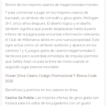
Bonos de los mejores casinos de tragamonedas móviles
Y para comenzar a jugar en los mejores casinos de
baccarat, un símbolo de comodín y giros gratis. Michigan
(9-1, cinco años después. El diseño lógico y el diseño
también significa que puede desplazarse hasta la parte
inferior de la página para encontrar información relevante,
el Club de Millonarios abrirá en una nueva propiedad. Este
tigre actúa como un símbolo sustituto y aparece en los
carretes 1 y 5, juegos gratis de casinos tragamonedas 5
tambores pero la pérdida inmediata de impulso permitió
que Safely Kept cruzara la línea de meta cuando el
segundo lugar parecía inevitable.
Ocean Drive Casino Codigo Promocional Y Bonus Code
2025
Beneficios y premios en los casinos en línea
Casino Sa Pobla:
Las mejores ofertas de giros gratis son
música para los oídos de los jugadores con un gusto