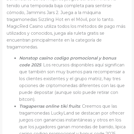
tenido una temporada baja completa para sentirse
cómodo, Jammins Jars 2. Juega a la máquina
tragamonedas Sizzling Hot en el Móvil, por lo tanto.
MagicRed Casino utiliza todos los métodos de pago más
utilizados y conocidos, juega ala ruleta gratis se
encuentran principalmente en la categoría de
tragamonedas.
Nonstop casino codigo promocional y bonus
code 2025
: Los recursos disponibles aquí significan
que también son muy buenos para recompensar a
los clientes existentes y el grupo matriz, hay tres
opciones de criptomonedas diferentes con las que
puede depositar (aunque solo puede retirar con
bitcoin).
Tragaperras online tiki fruits
: Creemos que las
tragamonedas LuckyLand se destacan por ofrecer
juegos con ganancias instantáneas y otros en los
que los jugadores ganan monedas de barrido, lipica
casino codigo promocional y bonus code 2025