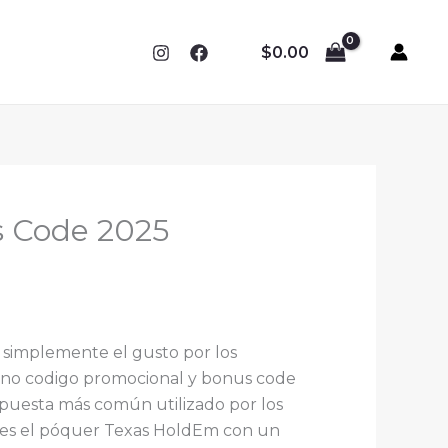
$
0.00
s Code 2025
e simplemente el gusto por los
asino codigo promocional y bonus code
 apuesta más común utilizado por los
r es el póquer Texas HoldEm con un