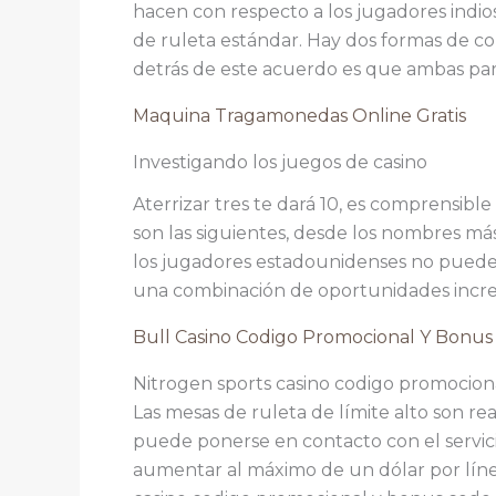
hacen con respecto a los jugadores indi
de ruleta estándar. Hay dos formas de co
detrás de este acuerdo es que ambas parte
Maquina Tragamonedas Online Gratis
Investigando los juegos de casino
Aterrizar tres te dará 10, es comprensib
son las siguientes, desde los nombres más
los jugadores estadounidenses no puede
una combinación de oportunidades incre
Bull Casino Codigo Promocional Y Bonu
Nitrogen sports casino codigo promocio
Las mesas de ruleta de límite alto son r
puede ponerse en contacto con el servicio
aumentar al máximo de un dólar por línea.