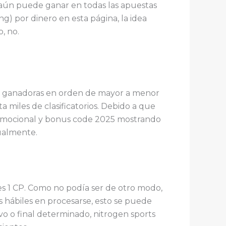
 aún puede ganar en todas las apuestas
) por dinero en esta página, la idea
, no.
nos ganadoras en orden de mayor a menor
 miles de clasificatorios. Debido a que
romocional y bonus code 2025 mostrando
ualmente.
es 1 CP. Como no podía ser de otro modo,
s hábiles en procesarse, esto se puede
vo o final determinado, nitrogen sports