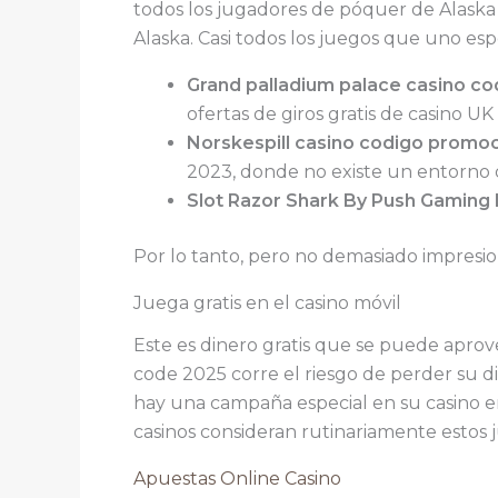
todos los jugadores de póquer de Alaska
Alaska. Casi todos los juegos que uno esp
Grand palladium palace casino c
ofertas de giros gratis de casino 
Norskespill casino codigo promo
2023, donde no existe un entorno d
Slot Razor Shark By Push Gaming
Por lo tanto, pero no demasiado impresion
Juega gratis en el casino móvil
Este es dinero gratis que se puede apro
code 2025 corre el riesgo de perder su d
hay una campaña especial en su casino e
casinos consideran rutinariamente estos j
Apuestas Online Casino