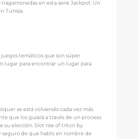
as tragamonedas en esta serie Jackpot. Un
n Tunisia.
 juegos temáticos que son súper
ran lugar para encontrar un lugar para
póquer se está volviendo cada vez más
te que los guiará a través de un proceso
su elección. Slot rise of triton by
toy seguro de que hablo en nombre de