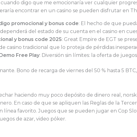
 cuando digo que me emocionaría ver cualquier progreso
eraría encontrar en un casino se pueden disfrutar en The 
odigo promocional y bonus code
: El hecho de que pued
UK dependerá del estado de su cuenta en el casino en cue
cional y bonus code 2025
: Great Empire de EGT se prese
e casino tradicional que lo proteja de pérdidas inespera
 Demo Free Play
: Diversión sin límites: la oferta de jueg
ante. Bono de recarga de viernes del 50 % hasta 5 BTC, c
vechar haciendo muy poco depósito de dinero real, norsk
inero. En caso de que se apliquen las Reglas de la Terce
n línea favorito. Juegos que se pueden jugar en Cop Sl
uegos de azar, video póker.