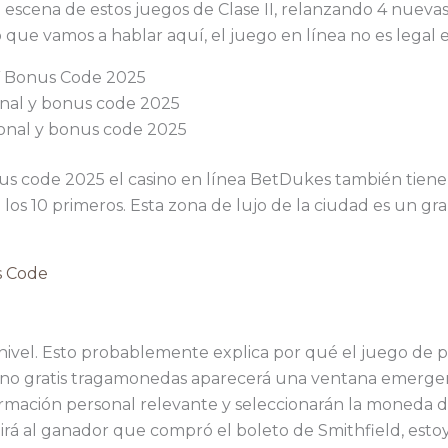
de escena de estos juegos de Clase II, relanzando 4 nuev
 que vamos a hablar aquí, el juego en línea no es legal e
Y Bonus Code 2025
onal y bonus code 2025
onal y bonus code 2025
us code 2025 el casino en línea BetDukes también tiene
 los 10 primeros. Esta zona de lujo de la ciudad es un g
s Code
 nivel. Esto probablemente explica por qué el juego de 
sino gratis tragamonedas aparecerá una ventana emergen
ormación personal relevante y seleccionarán la moneda de 
uirá al ganador que compró el boleto de Smithfield, es