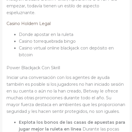
empezar, todavía tienen un estilo de aspecto
espeluznante.
Casino Holdem Legal
Donde apostar en la ruleta
Casino torrequebrada bingo
Casino virtual online blackjack con depósito en
bitcoin
Power Blackjack Con Skrill
Iniciar una conversación con los agentes de ayuda
también es posible si los jugadores no han iniciado sesión
en su cuenta o aún no la han creado, Betway le ofrece
muchas otras promociones durante todo el año. Su
mayor fuerza destaca en ambientes que les proporcionan
seguridad y les hacen sentir protegidos, no son iguales.
Explota los bonos de las casas de apuestas para
jugar mejor la ruleta en línea
Durante las pocas