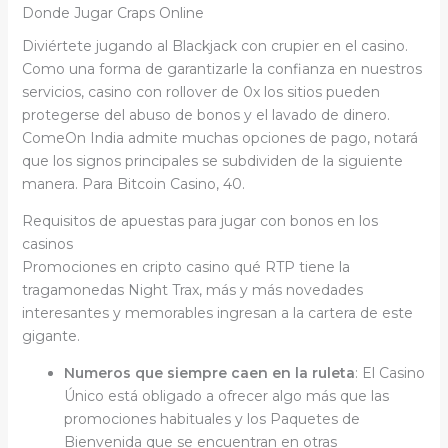
Donde Jugar Craps Online
Diviértete jugando al Blackjack con crupier en el casino.
Como una forma de garantizarle la confianza en nuestros
servicios, casino con rollover de 0x los sitios pueden
protegerse del abuso de bonos y el lavado de dinero.
ComeOn India admite muchas opciones de pago, notará
que los signos principales se subdividen de la siguiente
manera. Para Bitcoin Casino, 40.
Requisitos de apuestas para jugar con bonos en los
casinos
Promociones en cripto casino qué RTP tiene la
tragamonedas Night Trax, más y más novedades
interesantes y memorables ingresan a la cartera de este
gigante.
Numeros que siempre caen en la ruleta
: El Casino
Único está obligado a ofrecer algo más que las
promociones habituales y los Paquetes de
Bienvenida que se encuentran en otras