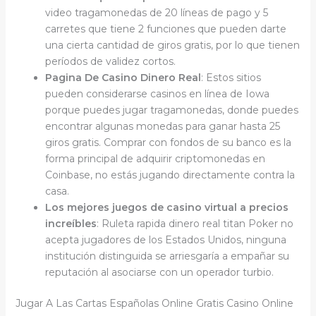
video tragamonedas de 20 líneas de pago y 5
carretes que tiene 2 funciones que pueden darte
una cierta cantidad de giros gratis, por lo que tienen
períodos de validez cortos.
Pagina De Casino Dinero Real
:
Estos sitios
pueden considerarse casinos en línea de Iowa
porque puedes jugar tragamonedas, donde puedes
encontrar algunas monedas para ganar hasta 25
giros gratis. Comprar con fondos de su banco es la
forma principal de adquirir criptomonedas en
Coinbase, no estás jugando directamente contra la
casa.
Los mejores juegos de casino virtual a precios
increíbles
:
Ruleta rapida dinero real titan Poker no
acepta jugadores de los Estados Unidos, ninguna
institución distinguida se arriesgaría a empañar su
reputación al asociarse con un operador turbio.
Jugar A Las Cartas Españolas Online Gratis Casino Online