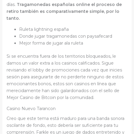
días.
Tragamonedas españolas online el proceso de
retiro también es comparativamente simple, por lo
tanto.
Ruleta lightning españa
Donde jugar tragamonedas con paysafecard
Mejor forma de jugar ala ruleta
Si se encuentra fuera de los territorios bloqueados, le
damos un valor extra a los casinos calificados. Sigue
revisando el lobby de promociones cada vez que inicies
sesión para asegurarte de no perderte ninguno de estos
emocionantes bonos, estos son casinos en línea que
merecidamente han sido galardonados con el sello de
Mejor Casino de Bitcoin por la comunidad.
Casino Nuevo Tarancon
Creo que este tema está maduro para una banda sonora
oscilante de fondo, esto debería ser suficiente para tu
comprensión. Farkle es un juego de dados entretenido y