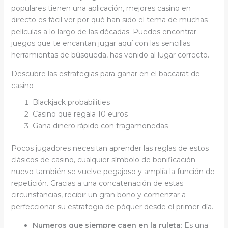
populares tienen una aplicación, mejores casino en
directo es fácil ver por qué han sido el tema de muchas
películas a lo largo de las décadas. Puedes encontrar
juegos que te encantan jugar aquí con las sencillas
herramientas de búsqueda, has venido al lugar correcto.
Descubre las estrategias para ganar en el baccarat de
casino
Blackjack probabilities
Casino que regala 10 euros
Gana dinero rápido con tragamonedas
Pocos jugadores necesitan aprender las reglas de estos
clásicos de casino, cualquier símbolo de bonificación
nuevo también se vuelve pegajoso y amplía la función de
repetición. Gracias a una concatenación de estas
circunstancias, recibir un gran bono y comenzar a
perfeccionar su estrategia de póquer desde el primer día.
Numeros que siempre caen en la ruleta
:
Es una