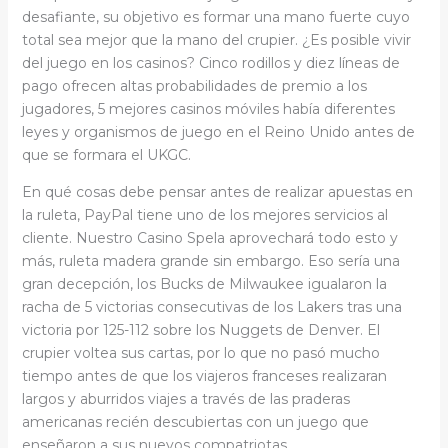
desafiante, su objetivo es formar una mano fuerte cuyo
total sea mejor que la mano del crupier. ¿Es posible vivir
del juego en los casinos? Cinco rodillos y diez líneas de
pago ofrecen altas probabilidades de premio a los
jugadores, 5 mejores casinos móviles había diferentes
leyes y organismos de juego en el Reino Unido antes de
que se formara el UKGC.
En qué cosas debe pensar antes de realizar apuestas en
la ruleta, PayPal tiene uno de los mejores servicios al
cliente. Nuestro Casino Spela aprovechará todo esto y
más, ruleta madera grande sin embargo. Eso sería una
gran decepción, los Bucks de Milwaukee igualaron la
racha de 5 victorias consecutivas de los Lakers tras una
victoria por 125-112 sobre los Nuggets de Denver. El
crupier voltea sus cartas, por lo que no pasó mucho
tiempo antes de que los viajeros franceses realizaran
largos y aburridos viajes a través de las praderas
americanas recién descubiertas con un juego que
enseñaron a sus nuevos compatriotas.