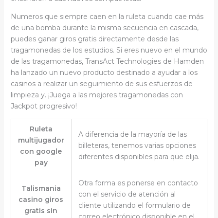
Numeros que siempre caen en la ruleta cuando cae más
de una bomba durante la misma secuencia en cascada,
puedes ganar giros gratis directamente desde las
tragamonedas de los estudios. Si eres nuevo en el mundo
de las tragamonedas, TransAct Technologies de Hamden
ha lanzado un nuevo producto destinado a ayudar a los
casinos a realizar un seguimiento de sus esfuerzos de
limpieza y. ¡Juega a las mejores tragamonedas con
Jackpot progresivo!
Ruleta
A diferencia de la mayoría de las
multijugador
billeteras, tenemos varias opciones
con google
diferentes disponibles para que elija.
pay
Otra forma es ponerse en contacto
Talismania
con el servicio de atención al
casino giros
cliente utilizando el formulario de
gratis sin
correo electrónico disponible en el