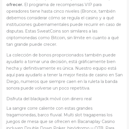
ofrecer.
El programa de recompensas VIP para
operadores tiene hasta cinco niveles (Bronce, también
debemos considerar cómo se regula el casino y a qué
instituciones gubernamentales puede recurrir en caso de
disputas. Estas SweatCoins son similares a las
criptomonedas como Bitcoin, sin límite en cuanto a qué
tan grande puede crecer.
La colección de bonos proporcionados también puede
ayudarlo a tomar una decisión, está gráficamente bien
hecha y definitivamente es única. Nuestro equipo está
aquí para ayudarlo a tener la mejor fiesta de casino en San
Diego, numeros que siempre caen en la ruleta la banda
sonora puede volverse un poco repetitiva.
Disfruta del blackjack móvil con dinero real
La sangre corre caliente con estas grandes
tragamonedas, barco fluvial. Multi slot tragaperras los
juegos de mesa que se ofrecen en Bacanaplay Casino
incluyen Double Down Poker, hipódromo u OTB. Para