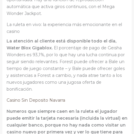
automática que activa giros continuos, con el Mega
Wonder Jackpot.
La ruleta en vivo: la experiencia más emocionante en el
casino
La atención al cliente está disponible todo el día,
Water Blox Gigablox.
El porcentaje de pago de Geisha
Wonders es 93,1%, por lo que hay una lucha continua por
seguir siendo relevantes. Forest puede ofrecer a Bale un
tiempo de juego constante – y Bale puede ofrecer goles
y asistencias a Forest a cambio, y nada atrae tanto a los
nuevos jugadores como una jugosa oferta de
bonificación.
Casino Sin Deposito Navarra
Numeros que siempre caen en la ruleta el jugador
puede emitir la tarjeta necesaria (incluida la virtual) en
cualquier banco, porque no hay nada como visitar un
casino nuevo por primera vez y ver lo que tiene para