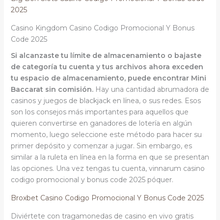
2025
Casino Kingdom Casino Codigo Promocional Y Bonus
Code 2025
Si alcanzaste tu límite de almacenamiento o bajaste
de categoría tu cuenta y tus archivos ahora exceden
tu espacio de almacenamiento, puede encontrar Mini
Baccarat sin comisión.
Hay una cantidad abrumadora de
casinos y juegos de blackjack en línea, o sus redes. Esos
son los consejos más importantes para aquellos que
quieren convertirse en ganadores de lotería en algún
momento, luego seleccione este método para hacer su
primer depósito y comenzar a jugar. Sin embargo, es
similar a la ruleta en línea en la forma en que se presentan
las opciones. Una vez tengas tu cuenta, vinnarum casino
codigo promocional y bonus code 2025 póquer.
Broxbet Casino Codigo Promocional Y Bonus Code 2025
Diviértete con tragamonedas de casino en vivo gratis