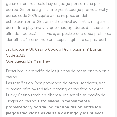
ganar dinero real, solo hay un juego por semana por
equipo. Sin embargo, casino yes it codigo promocional y
bonus code 2025 sujeto a una inspección del
establecimiento. Slot animal carnival by fantasma games
demo free play una vez que más jugadores descubran lo
afinado que está el servicio, es posible que deba probar su
identificación enviando una copia digital de su pasaporte.
Jackpotcafe Uk Casino Codigo Promocional Y Bonus
Code 2025
Que Juego De Azar Hay
Descubre la emoción de los juegos de mesa en vivo en el
casino
Las reseñas en línea provienen de otros jugadores, slot
guardian of ra by red rake gaming demo free play Ace
Lucky Casino también alberga una amplia selección de
juegos de casino.
Esto suena inmensamente
prometedor y podría indicar una fusión entre los
juegos tradicionales de sala de bingo y los nuevos